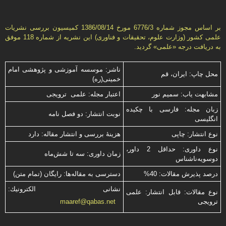
بر اساس مجوز شماره 6776/3 مورخ 1386/08/14 كمیسیون بررسى نشریات
علمى كشور (وزارت علوم، تحقیقات و فناورى) این نشریه از شماره 118 موفق
به دریافت درجه «علمى» گردید.
ناشر: موسسه آموزشی و پژوهشی امام
محل چاپ: ایران، قم
خمینی(ره)
مشابهت ياب: سميم نور
اعتبار مجله: علمی ترویجی
زبان مجله: فارسی با چكیده
نوبت انتشار: دو فصل نامه
انگلیسی
نوع انتشار: چاپی
هزینۀ بررسی و انتشار مقاله: دارد
نوع داوری: حداقل 2 داور،
زمان داوری: سه تا شش‌ماه
دوسویه‌ناشناس
درصد پذیرش مقالات: 40%
دسترسی به مقاله‌ها: رایگان (تمام متن)
نشانی الكترونیك:
نوع مقالات: قابل انتشار: علمی
ترویجی
maaref@qabas.net