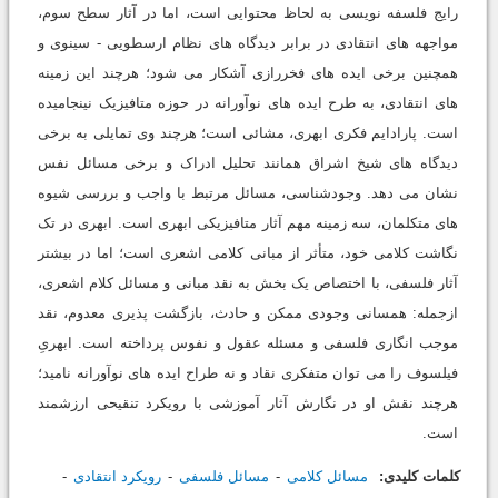
رایج فلسفه نویسی به لحاظ محتوایی است، اما در آثار سطح سوم،
مواجهه های انتقادی در برابر دیدگاه های نظام ارسطویی - سینوی و
همچنین برخی ایده های فخررازی آشکار می شود؛ هرچند این زمینه
های انتقادی، به طرح ایده های نوآورانه در حوزه متافیزیک نینجامیده
است. پارادایم فکری ابهری، مشائی است؛ هرچند وی تمایلی به برخی
دیدگاه های شیخ اشراق همانند تحلیل ادراک و برخی مسائل نفس
نشان می دهد. وجودشناسی، مسائل مرتبط با واجب و بررسی شیوه
های متکلمان، سه زمینه مهم آثار متافیزیکی ابهری است. ابهری در تک
نگاشت کلامی خود، متأثر از مبانی کلامی اشعری است؛ اما در بیشتر
آثار فلسفی، با اختصاص یک بخش به نقد مبانی و مسائل کلام اشعری،
ازجمله: همسانی وجودی ممکن و حادث، بازگشت پذیری معدوم، نقد
موجب انگاری فلسفی و مسئله عقول و نفوس پرداخته است. ابهریِ
فیلسوف را می توان متفکری نقاد و نه طراح ایده های نوآورانه نامید؛
هرچند نقش او در نگارش آثار آموزشی با رویکرد تنقیحی ارزشمند
است.
کلمات کلیدی:
مسائل کلامی
مسائل فلسفی
رویکرد انتقادی