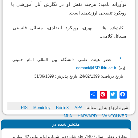
نوآورانه نامید؛ هرچند نقش او در نگارش آثار آموزشی با
رویکرد تنقیحی ارزشمند است.
ابهری، رویکرد انتقادی، مسائل فلسفی،
کلیدواژه ها:
مسائل کلامی.
*
. عضو هیئت علمی دانشگاه بین المللی امام خمینی
(ره)
qorbani@ISR.ikiu.ac.ir
تاریخ دریافت: 24/02/1399، تاریخ پذیرش: 31/06/1399
Share
Pinterest
Twitter
Facebook
شیوه ارجاع به این مقاله:
APA
BibTeX
Mendeley
RIS
MLA
HARVARD
VANCOUVER
منتشر شده در
معارف عقلی، سال 1400، جلد شانزدهم، شماره اول، پیاپی 42، بهار و