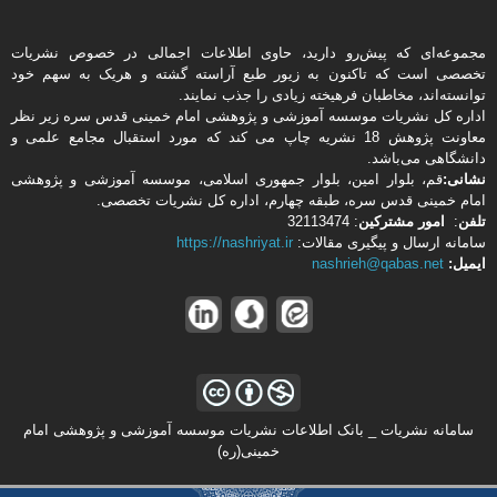
مجموعه‌ای که پیش‌رو دارید،‌ حاوی اطلاعات اجمالی در خصوص نشریات
تخصصی است که تاکنون به زیور طبع آراسته گشته و هریک به سهم خود
توانسته‌اند، مخاطبان فرهیخته‌ زیادی را جذب نمایند.
اداره كل نشریات موسسه آموزشی و پژوهشی امام خمینی قدس سره زیر نظر
معاونت پژوهش 18 نشریه چاپ می کند که مورد استقبال مجامع علمی و
دانشگاهی می‌باشد.
نشانی:
قم، بلوار امین، بلوار جمهوری اسلامی، موسسه آموزشی و پژوهشی
امام خمینی قدس سره، طبقه چهارم، اداره كل نشریات تخصصی.
تلفن
:
امور مشتركین
: 32113474
سامانه ارسال و پیگیری مقالات:
https://nashriyat.ir
ایمیل:
nashrieh@qabas.net
سامانه نشریات _ بانک اطلاعات نشریات موسسه آموزشی و پژوهشی امام
خمینی(ره)