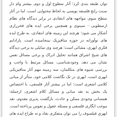
توان طبقه بندی کرد؛ آثار سطوح اول و دوم، بیشتر وام دار
سنت رایج فلسفه نویسی به لحاظ محتوایی است، اما در آثار
سطح سوم، مواجهه های انتقادی در برابر دیدگاه های نظام
ارسطویی - سینوی و همچنین برخی ایده های فخررازی
آشکار می شود؛ هرچند این زمینه های انتقادی، به طرح ایده
های نوآورانه در حوزه متافیزیک نینجامیده است. پارادایم
فکری ابهری، مشائی است؛ هرچند وی تمایلی به برخی دیدگاه
های شیخ اشراق همانند تحلیل ادراک و برخی مسائل نفس
نشان می دهد. وجودشناسی، مسائل مرتبط با واجب و
بررسی شیوه های متکلمان، سه زمینه مهم آثار متافیزیکی
ابهری است. ابهری در تک نگاشت کلامی خود، متأثر از مبانی
کلامی اشعری است؛ اما در بیشتر آثار فلسفی، با اختصاص
یک بخش به نقد مبانی و مسائل کلام اشعری، ازجمله:
همسانی وجودی ممکن و حادث، بازگشت پذیری معدوم، نقد
موجب انگاری فلسفی و مسئله عقول و نفوس پرداخته است.
ابهریِ فیلسوف را می توان متفکری نقاد و نه طراح ایده های