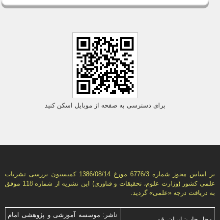
برای دسترسی به صفحه از موبایل اسکن کنید
بر اساس مجوز شماره 6776/3 مورخ 1386/08/14 كمیسیون بررسى نشریات
علمى كشور (وزارت علوم، تحقیقات و فناورى) این نشریه از شماره 118 موفق
به دریافت درجه «علمى» گردید.
ناشر: موسسه آموزشی و پژوهشی امام
محل چاپ: ایران، قم