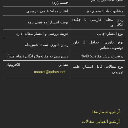
خمینی(ره)
مشابهت ياب: سميم نور
اعتبار مجله: علمی ترویجی
زبان مجله: فارسی با چكیده
نوبت انتشار: دو فصل نامه
انگلیسی
نوع انتشار: چاپی
هزینۀ بررسی و انتشار مقاله: دارد
نوع داوری: حداقل 2 داور،
زمان داوری: سه تا شش‌ماه
دوسویه‌ناشناس
درصد پذیرش مقالات: 40%
دسترسی به مقاله‌ها: رایگان (تمام متن)
نشانی الكترونیك:
نوع مقالات: قابل انتشار: علمی
ترویجی
maaref@qabas.net
آرشیو شماره‌ها
آرشیو الفبایی مقالات