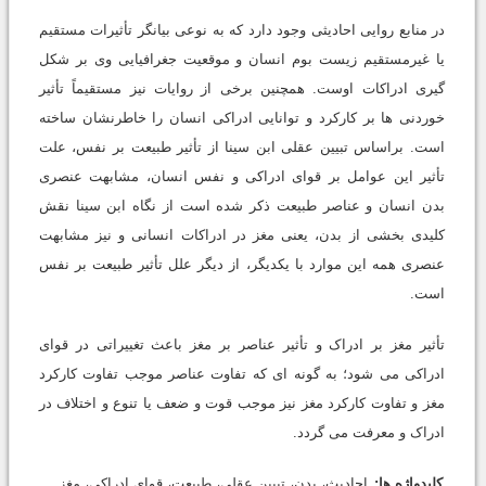
در منابع روایی احادیثی وجود دارد که به نوعی بیانگر تأثیرات مستقیم
یا غیرمستقیم زیست بوم انسان و موقعیت جغرافیایی وی بر شکل
گیری ادراکات اوست. همچنین برخی از روایات نیز مستقیماً تأثیر
خوردنی ها بر کارکرد و توانایی ادراکی انسان را خاطرنشان ساخته
است. براساس تبیین عقلی ابن سینا از تأثیر طبیعت بر نفس، علت
تأثیر این عوامل بر قوای ادراکی و نفس انسان، مشابهت عنصری
بدن انسان و عناصر طبیعت ذکر شده است از نگاه ابن سینا نقش
کلیدی بخشی از بدن، یعنی مغز در ادراکات انسانی و نیز مشابهت
عنصری همه این موارد با یکدیگر، از دیگر علل تأثیر طبیعت بر نفس
است.
تأثیر مغز بر ادراک و تأثیر عناصر بر مغز باعث تغییراتی در قوای
ادراکی می شود؛ به گونه ای که تفاوت عناصر موجب تفاوت کارکرد
مغز و تفاوت کارکرد مغز نیز موجب قوت و ضعف یا تنوع و اختلاف در
ادراک و معرفت می گردد.
کلیدواژه ها:
احادیث، بدن، تبیین عقلی، طبیعت، قوای ادراکی، مغز.