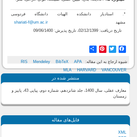
*. استادیار دانشکده الهیات دانشگاه فردوسی
مشهد
shariati-f@um.ac.ir
تاریخ دریافت: 02/12/1399، تاریخ پذیرش: 09/06/1400
Share
Pinterest
Twitter
Facebook
شیوه ارجاع به این مقاله:
APA
BibTeX
Mendeley
RIS
MLA
HARVARD
VANCOUVER
منتشر شده در
معارف عقلی، سال 1400، جلد شانزدهم، شماره دوم، پیاپی 43، پاییز و
زمستان
فایل‌های مقاله
XML