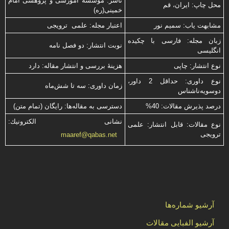
ناشر: موسسه آموزشی و پژوهشی امام
محل چاپ: ایران، قم
خمینی(ره)
مشابهت ياب: سميم نور
اعتبار مجله: علمی ترویجی
زبان مجله: فارسی با چكیده
نوبت انتشار: دو فصل نامه
انگلیسی
نوع انتشار: چاپی
هزینۀ بررسی و انتشار مقاله: دارد
نوع داوری: حداقل 2 داور،
زمان داوری: سه تا شش‌ماه
دوسویه‌ناشناس
درصد پذیرش مقالات: 40%
دسترسی به مقاله‌ها: رایگان (تمام متن)
نشانی الكترونیك:
نوع مقالات: قابل انتشار: علمی
ترویجی
maaref@qabas.net
آرشیو شماره‌ها
آرشیو الفبایی مقالات