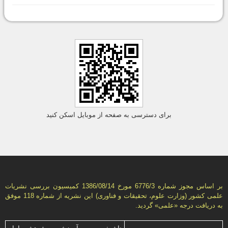
برای دسترسی به صفحه از موبایل اسکن کنید
بر اساس مجوز شماره 6776/3 مورخ 1386/08/14 كمیسیون بررسى نشریات
علمى كشور (وزارت علوم، تحقیقات و فناورى) این نشریه از شماره 118 موفق
به دریافت درجه «علمى» گردید.