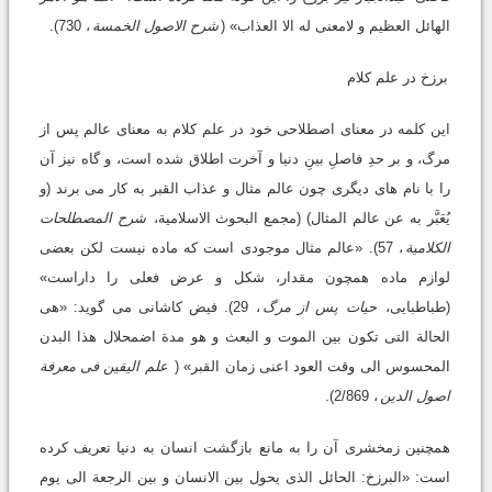
الهائل العظیم و لامعنى له الا العذاب» (
شرح الاصول الخمسة
، 730).
برزخ در علم کلام
این کلمه در معناى اصطلاحى خود در علم کلام به معناى عالم پس از
مرگ، و بر حدِ فاصلِ بینِ دنیا و آخرت اطلاق شده است، و گاه نیز آن
را با نام هاى دیگرى چون عالم مثال و عذاب القبر به کار مى برند (و
یُعَبَّر به عن عالم المثال) (مجمع البحوث الاسلامیة،
شرح المصطلحات
الکلامیة
، 57). «عالم مثال موجودى است که ماده نیست لکن بعضى
لوازم ماده همچون مقدار، شکل و عرض فعلى را داراست»
(طباطبایى،
حیات پس از مرگ
، 29). فیض کاشانى مى گوید: «هى
الحالة التى تکون بین الموت و البعث و هو مدة اضمحلال هذا البدن
المحسوس الى وقت العود اعنى زمان القبر» (
علم الیقین فى معرفة
اصول الدین
، 2/869).
همچنین زمخشرى آن را به مانع بازگشت انسان به دنیا تعریف کرده
است: «البرزخ: الحائل الذى یحول بین الانسان و بین الرجعة الى یوم