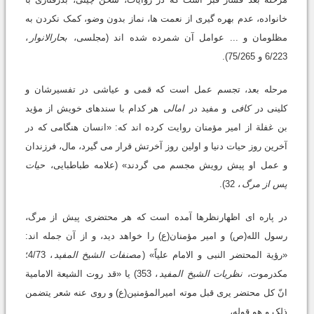
خانواده، عدم بهره گیرى از نعمت ها، نماز بدون وضو، کمک نکردن به
مظلومان و ... عوامل آن شمرده شده اند (مجلسى،
بحارالانوار
،
6/223 و 75/265).
مرحله بعد، تجسم عمل است که قمى و عیاشى در تفسیرشان و
کلینى در
کافی
و مفید در
امالی
هر کدام با سندهاى خویش از مؤید
بن غفلة از امیر مؤمنان روایت کرده اند که: «انسان هنگامى که در
آخرین روز حیات دنیا و اولین روز آخرتش قرار مى گیرد، مال، فرزندان
و عمل او پیش رویش مجسم مى گردند» (علامه طباطبایى،
حیات
پس از مرگ
، 32).
در پاره اى اظهارنظرها آمده است که هر محتضرى پیش از مرگ،
رسول الله(ص) و امیر مؤمنان(ع) را خواهد دید، و از آن جمله اند:
«رؤیة المحتضر النبى و الامام علیاً» (
مصنفات الشیخ المفید
، 4/73؛
مکدرموت،
نظریات الشیخ المفید
، 353) یا «قد روت الشیعة الامامیة
انّ کل محتضر یرى قبل موته امیرالمؤمنین(ع) و روى عنه شعر یتضمن
ذلک و هو قوله،