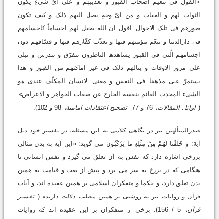
«القول فى تنعیم اصحاب القبور و تعذیبهم و على ایّ شیءٍ یکون
الثواب لهم و العقاب و من ایّ وجهٍ یصل الیهم ذلک و کیف تکون
صورهم فى تلک الاحوال. اقول ان الله یجعل لهم اجساماً کاجسامهم
فى دارالدنیا و ینعّم مؤمنهم فیها و یعذّب کفّارهم فیها و فسّاقهم دون
اجسامهم الّتى فى القبور یشاهدها الناظرون تتفرّق و تندرس و تبلى
على مرور الاوقات و ینالهم ذلک فى غیر اماکنهم من القبور و هذا
یستمرّ على مذهبنا فى النفس و معنى الانسان المکلّف عندى هو
الشیء المحدث القائم بنفسه الخارج عن صفات الجواهر و الاعراض»
(
اوائل المقالات،
76 و 77؛
تصحیح اعتقادات امامیة،
98 و 102).
صدرالمتألهین نیز در نگاهى کلامى به این مسئله، در تفسیر خود ذیل
آیة:
وَ خَلَقْنا لَهُمْ مِنْ مِثْلِهِ ما یَرْکَبُونَ
مى گوید: «این آیه به بدن مثالى
برزخى اشاره دارد که نفس به آن تعلق مى گیرد و نفس انسانى تا
هنگامى که در برزخ به سر مى برد و پیش از بعث و قیامت به همین
بدن تعلق دارد، و حکما و متفکران اسلامى بر همین عقیده اند، و آیات
قرآن و روایات نیز به روشنى بر همین مطلب دلالت دارند» (
تفسیر
قرآن،
5 / 156). برخى از متفکران بر این عقیده اند که روایات