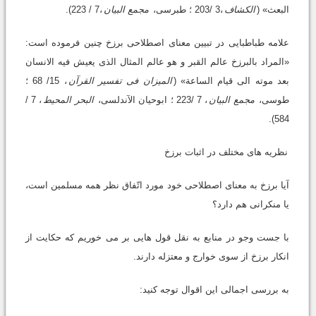
البعث» (
الکشاف
،3 /203 ؛ طبرسى،
مجمع البیان
،7 / 223).
علامه طباطبایى در تبیین معناى اصطلاحى برزخ چنین فرموده است:
«المراد بالبرزخ عالم القبر و هو عالم المثال الذى یعیش فیه الانسان
بعد موته الى قیام الساعة» (
المیزان فى تفسیر القرآن
، 15/ 68 ؛
طوسى،
مجمع البیان
، 7 /223 ؛ ابوحیان الآندلسى،
البحر المحیط
، 7 /
584).
نظریه هاى مختلف در اثبات برزخ
آیا برزخ به معناى اصطلاحى خود مورد اتّفاق نظر همه مسلمین است،
یا منکرانى هم دارد؟
با جست وجو در منابع به نقل قول هایى بر مى خوریم که حکایت از
انکار برزخ از سوى خوارج و معتزله دارند.
به بررسى اجمالى این اقوال توجه کنید: