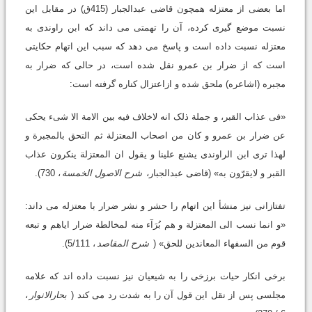
اما بعضى از معتزله همچون قاضى عبدالجبار (415ق) در مقابل این
نسبت موضع گیرى کرده، آن را تهمتى مى داند که ابن راوندى به
معتزله نسبت داده است و پاسخ مى دهد که سبب این اتهام حکایتى
است که از ضرار بن عمرو نقل شده است، در حالى که ضرار به
مجبره (اشاعره) ملحق شده و ازاعتزال کناره گرفته است:
«فى عذاب القبر، و جملة ذلک انه لاخلاف فیه بین الامة الا شیء یحکى
عن ضرار بن عمرو و کان من اصحاب المعتزلة ثم التحق بالمجبرة و
لهذا ترى ابن الراوندى یشنع علینا و یقول ان المعتزلة ینکرون عذاب
القبر و لایقرّون به» (قاضى عبدالجبار،
شرح الاصول الخمسة
، 730).
تفتازانى نیز منشأ این اتهام را حشر و نشر ضرار با معتزله مى داند:
«و انما نسب الى المعتزلة و هم بُرَآء منه لمخالطة ضرار ایاهم و تبعه
قوم من السفهاء المعاندین للحق» (
شرح المقاصد
، 5/111).
برخى انکار حیات برزخى را به شیعیان نیز نسبت داده اند که علامه
مجلسى پس از نقل این قول آن را به شدت رد مى کند (
بحارالانوار
،