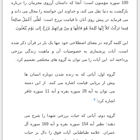
100 سوره مؤمنون است؛ آنجا که داستان آرزوى مجرمان را درباره
بازگشت به دنیا نقل مى کند، و خداوند این خواسته را محال مى داند و
مى فرماید در پیش روى آنان تا قیامت برزخ است:
لَعَلِّى أَعْمَلُ صالِحاً
فِیما تَرَکْتُ کلاّ إِنَّها کَلِمَةٌ هُوَ قائِلُها وَ مِنْ وَرائِهِمْ بَرْزَخٌ إِلى یَوْمِ یُبْعَثُونَ.
این کلمه گرچه در معناى اصطلاحى خود تنها یک بار در قرآن ذکر شده
است، آیات پرشمارى به خصوصیات آن و ماهیت زندگى برزخى
پرداخته اند. این آیات را مى توان به گروه هاى مختلفى تقسیم کرد:
گروه اول، آیاتى که به زنده شدن دوباره انسان ها
پیش از برپایى قیامت اشاره مى کنند. از این دسته
مى توان به آیه 28 سوره بقره و آیه 11 سوره غافر
4
اشاره کرد؛
گروه دوم، آیاتى که حیات برزخى شهدا را شرح مى
دهند؛ نظیر آیه 154 سوره بقره و آیه 169 سوره آل
عمران. علامه طباطبایى آیات فوق را دال بر حیات