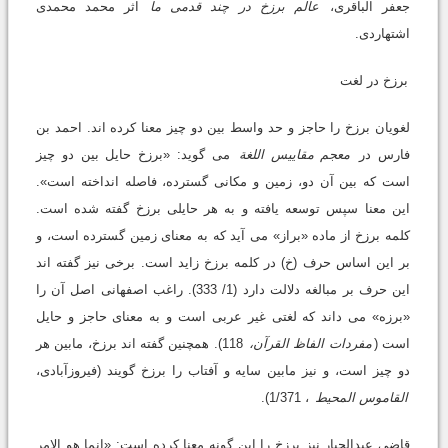
جعفر الباقرى،
عالم برزخ در چند قدمى ما
اثر محمد محمدى
اشتهاردی.
برزخ در لغت
لغویان برزخ را حاجز و حد واسط بین دو چیز معنا کرده اند. احمد بن
فارس در
معجم مقاییس اللغة
مى گوید: «برزخ حایل بین دو چیز
است که بین آن دو، زمین و مکانى گسترده، فاصله انداخته است».
این معنا سپس توسعه یافته و به هر حایلى برزخ گفته شده است.
کلمه برزخ از ماده «براز» مى آید که به معناى زمین گسترده است، و
بر این اساس حرف (خ) در کلمه برزخ زاید است. برخى نیز گفته اند
این حرف بر مبالغه دلالت دارد (1/ 333). راغب اصفهانى اصل آن را
«برزه» مى داند که لغتى غیر عربى است و به معناى حاجز و حایل
است (
مفردات الفاظ القرآن،
118). همچنین گفته اند برزخ، مابین هر
دو چیز است، و نیز مابین سایه و آفتاب را برزخ گویند (فیروزآبادى،
القاموس المحیط
، 1/371).
قاضى عبدالجبار نیز برزخ را این گونه معنا کرده است: «انما هو الامر