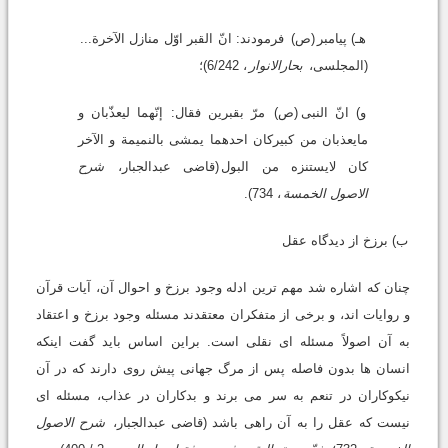
هـ) پیامبر
(ص)
فرمودند: انّ القبر اوّل منازل الآخرة...
(المجلسى،
بحارالانوار
، 6/242)؛
و) انّ النبی
(ص)
مرّ بقبرین فقال: إنّهما لیعذّبان و
مایعذبان من کبیرکان احدهما یمشى بالنمیمة و الآخر
کان لایستنزه من البول
(قاضى عبدالجبار،
شرح
الاصول الخمسة
، 734).
ب) برزخ از دیدگاه عقل
چنان که اشاره شد مهم ترین ادله وجود برزخ و احوال آن، آیات قرآن
و روایات اند، و برخى از متفکران معتقدند مسئله وجود برزخ و اعتقاد
به آن اصولاً مسئله اى نقلى است. براین اساس باید گفت اینکه
انسان ها بدون فاصله پس از مرگ جهانى پیش روى دارند که در آن
نیکوکاران در تنعم به سر مى برند و بدکاران در عذاب، مسئله اى
نیست که عقل را به آن راهى باشد (قاضى عبدالجبار،
شرح الاصول