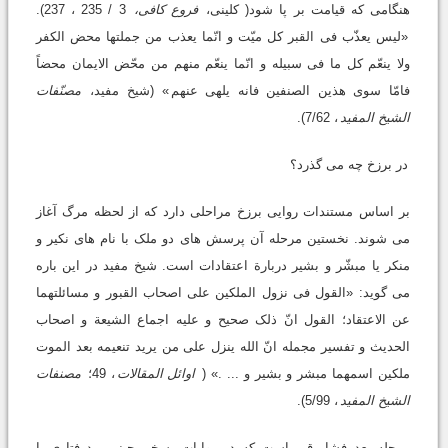
هنگامى که قیامت بر پا شود( کلینى،
فروع کافى،
3 / 235 ، 237).
«لیس یعذّب فى القبر کل میّت و انّما یعذب من جملتها محض الکفر
ولا ینعّم کل ما فى سبیله و انّما ینعّم منهم من محّض الایمان محضاً
فامّا سوى هذین الصنفین فانه یلهى عنهم
» (شیخ مفید،
مصنّفات
الشیخ المفید
، 7/62).
در برزخ چه مى گذرد؟
بر اساس مستندات روایى برزخ مراحلى دارد که از لحظه مرگ آغاز
مى شوند. نخستین مرحله آن پرسش هاى دو ملک با نام هاى نکیر و
منکر یا مبشّر و بشیر دربارة اعتقادات است. شیخ مفید در این باره
مى گوید: «القول فى نزول الملکین على اصحاب القبور و مسائلتهما
عن الاعتقاد؛ القول انّ ذلک صحیح و علیه اجماع الشیعة و اصحاب
الحدیث و تفسیر مجمله انّ الله ینزل على من یرید تنعیمه بعد الموت
ملکین اسمهما مبشر و بشیر و ... .» (
اوائل المقالات
، 49؛
مصنفات
الشیخ المفید
، 5/99).
مرحله بعد فشار قبر است که در روایات، سخن چینى، بدرفتارى با