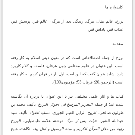
کلیدواژه ها
برزخ، عالم مثال، مرگ، زندگى بعد از مرگ ، عالم قبر، پرسش قبر،
عذاب قبر، پاداش قبر.
مقدمه
برزخ از جمله اصطلاحاتى است که در متون دینى اسلام به کار رفته
است. این عنوان در علوم مختلفى چون عرفان، فلسفه و کلام کاربرد
دارد. شاید بتوان گفت که این لغت، اول بار در قرآن کریم به کار رفته
است (الرحمن،20؛ فرقان،53؛ مؤمنون،100).
کتاب ها و آثار علمى مختلفى نیز با این عنوان یا درباره آن نگاشته
شده اند؛ از جمله
التحریر المرسخ فى احوال البرزخ
تألیف محمد بن
طولون صالحى،
الروح
اثرابن القیم الجوزى،
تسلیة الفؤاد
تألیف سید
عبدالله الشبر،
حیات پس از مرگ
نوشته علامه طباطبایى،
البرزخ
رؤیة من خلال القرآن الکریم و سنة الرسول و اهل بیته
نگاشته شیخ