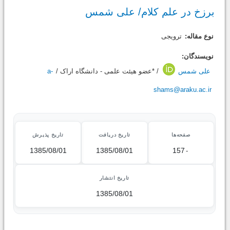
برزخ در علم کلام/ على شمس
نوع مقاله:
ترویجی
نویسندگان:
علی شمس
/ *عضو هیئت علمی - دانشگاه اراک /
a-
shams@araku.ac.ir
صفحه‌ها
تاریخ دریافت
تاریخ پذیرش
1385/08/01
1385/08/01
157
-
تاریخ انتشار
1385/08/01