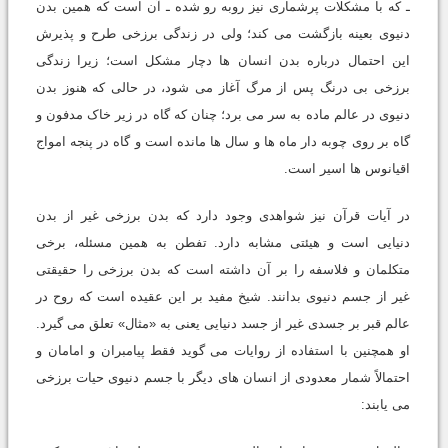
ـ که با مشکلات پرشمارى نیز روبه رو شده ـ آن است که همین بدن
دنیوى بعینه بازگشت مى کند؛ ولى در زندگى برزخى طرح و پذیرش
این احتمال درباره بدن انسان ها دچار مشکل است؛ زیرا زندگى
برزخى بى درنگ پس از مرگ آغاز مى شود، در حالى که هنوز بدن
دنیوى در عالم ماده به سر مى برد؛ چنان که گاه در زیر خاک مدفون و
گاه بر روى چوبه دار ماه ها و سال ها مانده است و گاه در پنجه امواج
اقیانوس ها اسیر است.
در آیات قرآن نیز شواهدى وجود دارد که بدن برزخى غیر از بدن
دنیایى است و هیئتى مشابه دارد. تفطن به همین مسئله، برخى
متکلمان و فلاسفه را بر آن داشته است که بدن برزخى را حقیقتى
غیر از جسم دنیوى بدانند. شیخ مفید بر این عقیده است که روح در
عالم قبر بر جسدى غیر از جسد دنیایى یعنى به «مثال» تعلق مى گیرد.
او همچنین با استفاده از روایات مى گوید فقط پیامبران و امامان و
احتمالاً شمار معدودى از انسان هاى دیگر با جسم دنیوى حیات برزخى
مى یابند: