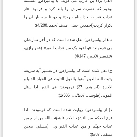
الف) براء بن عازب مى گوید:
با پیامبر(ص) نشسته
بودیم که حضرت سرش را بلند کرد و فرمود: «از
عذاب قبر به خدا پناه ببرید» و دو تا سه بار آن را
تکرار کردند(احمدبن حنبل،
مسند احمد
،4/288)؛
ب) از پیامبر
(ص)
نقل شده است
که در آخر نمازشان
مى فرموند:
«و اعوذ بک من عذاب القبر»
(فخر رازى،
التفسیر الکبیر
، 4/147)؛
ج) نقل شده است که پیامبر
(ص) در تفسیر آیه شریفه
یثبت الله الذین آمنوا بالقول الثابت فى الحیاة الدنیا و
الآخرة
(ابراهیم، 27) فرمودند:
فى القبر اذا سئل
الموتی
(طوسى،
الامالى،
1/386)؛
د) از پیامبر
(ص)
روایت شده است
که فرمودند:
اذا
فرغ احدکم من التشهّد الآخر فلیتعوّذ بالله من اربع مِن
عذاب جهنّم و من عذاب القبر و...
(مسلم،
صحیح
مسلم
، 5/87)؛