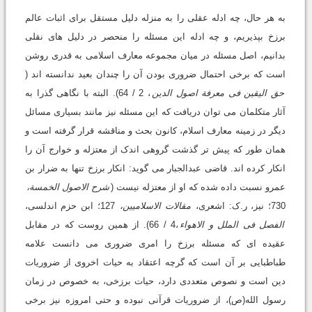
به هر حال، چه ادله عقلى را به منزله دلیل مستقل براى اثبات عالم
برزخ بپذیریم، و چه ادله این مسئله را منحصر در دلیل هاى نقلى
بدانیم، اصل مسئله در میان مجموعه معارف اسلامى به قدرى روشن
است که برخى احتمال ضرورى بودن آن را چندان بعید ندانسته اند (
حق الیقین فى معرفة اصول الدین
، 2 / 64). البته با نگاهى گذرا به
آثار متکلمان مى توان دریافت که این مسئله نیز مانند بسیارى مسائل
دیگر در زمینه معارف اسلام، کانون بحث و مناقشه قرار گرفته است و
همان طور که پیش تر گذشت گروهى اندک از معتزله و خوارج آن را
انکار کرده اند. قاضى عبدالجبار مى گوید: انکار برزخ تنها به ضرار بن
عمرو نسبت داده شده که او از معتزله نیست (
شرح الاصول الخمسة،
730؛ نیز، ر.ک: اشعرى،
مقالات الاسلامیین،
127؛ ابن حزم اندلسى،
الفصل فى الملل و الاهواء
،4 / 66). از همین روست که در مقابل
عقیده اى که مسئله برزخ را امرى ضرورى مى دانست علامه
طباطبایى بر آن است که گرچه اعتقاد به حیات اخروى از ضروریات
دین است و نصوص متعددى دارد، حیات برزخى، به خصوص در زمان
رسول الله(ص)، از ضروریات قرآنى نبوده و حتى امروزه نیز برخى