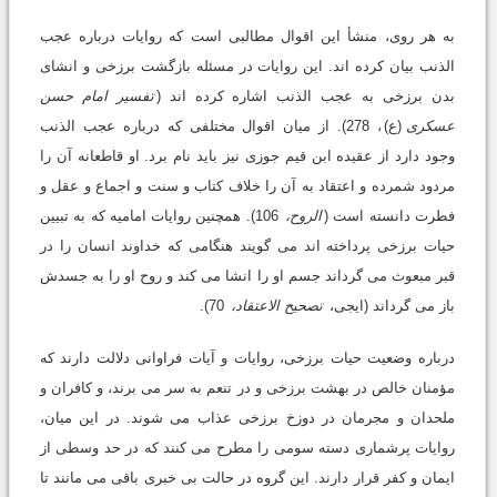
به هر روى، منشأ این اقوال مطالبى است که روایات درباره عجب
الذنب بیان کرده اند. این روایات در مسئله بازگشت برزخى و انشاى
بدن برزخى به عجب الذنب اشاره کرده اند (
تفسیر امام حسن
عسکری
(ع)
، 278). از میان اقوال مختلفى که درباره عجب الذنب
وجود دارد از عقیده ابن قیم جوزى نیز باید نام برد. او قاطعانه آن را
مردود شمرده و اعتقاد به آن را خلاف کتاب و سنت و اجماع و عقل و
فطرت دانسته است (
الروح،
106). همچنین روایات امامیه که به تبیین
حیات برزخى پرداخته اند مى گویند هنگامى که خداوند انسان را در
قبر مبعوث مى گرداند جسم او را انشا مى کند و روح او را به جسدش
باز مى گرداند (ایجى،
تصحیح الاعتقاد،
70).
درباره وضعیت حیات برزخى، روایات و آیات فراوانى دلالت دارند که
مؤمنان خالص در بهشت برزخى و در تنعم به سر مى برند، و کافران و
ملحدان و مجرمان در دوزخ برزخى عذاب مى شوند. در این میان،
روایات پرشمارى دسته سومى را مطرح مى کنند که در حد وسطى از
ایمان و کفر قرار دارند. این گروه در حالت بى خبرى باقى مى مانند تا