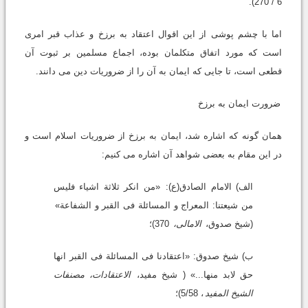
6 / 270).
اما با چشم پوشى از این اقوال اعتقاد به برزخ و عذاب قبر امرى
است که مورد اتفاق متکلمان بوده، اجماع مسلمین بر ثبوت آن
قطعى است، تا جایى که ایمان به آن را از ضروریات دین مى دانند.
ضرورت ایمان به برزخ
همان گونه که اشاره شد، ایمان به برزخ از ضروریات اسلام است و
در این مقام به بعضى شواهد آن اشاره مى کنیم:
الف) الامام الصادق(ع):
«من انکر ثلاثة اشیاء فلیس
من شیعتنا: المعراج و المسائلة فى القبر و الشفاعة»
(شیخ صدوق،
الامالى،
370)؛
ب) شیخ صدوق: «اعتقادنا فى المسائلة فى القبر انها
حق لابد منها...» ( شیخ مفید،
الاعتقادات، مصنفات
الشیخ المفید
، 5/58)؛