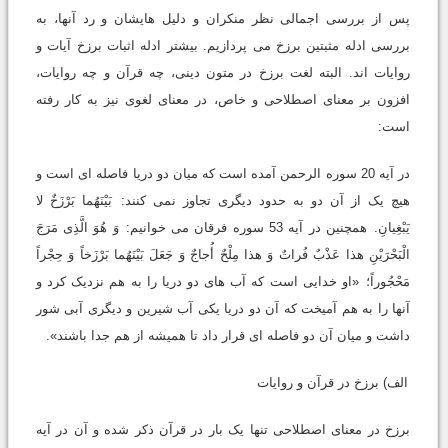
پس از بررسى اجمالى نظر منکران و دلیل هایشان و رد آنها، به
بررسى ادله مثبتین برزخ مى پردازیم. بیشتر ادله اثبات برزخ آیات و
روایات اند. البته لغت برزخ در متون دینى، چه قرآن و چه روایات،
افزون بر معناى اصطلاحى و خاص، در معناى لغوى نیز به کار رفته
است:
در آیه 20 سوره الرحمن آمده است که میان دو دریا فاصله اى است و
هیچ یک از آن دو به حدود دیگرى تجاوز نمى کنند:
بَیْنَهُما بَرْزَخٌ لا
یَبْغِیانِ.
همچنین در آیه 53 سوره فرقان مى خوانیم:
وَ هُوَ الَّذِى مَرَجَ
الْبَحْرَیْنِ هذا عَذْبٌ فُراتٌ وَ هذا مِلْحٌ أُجاجٌ وَ جَعَلَ بَیْنَهُما بَرْزَخاً وَ حِجْراً
مَحْجُوراً؛
«او خدایى است که آب هاى دو دریا را به هم نزدیک کرد و
آنها را به هم آمیخت که آن دو دریا یکى آب شیرین و دیگرى آبى شور
داشت و میان آن دو فاصله اى قرار داد تا همیشه از هم جدا باشند».
الف) برزخ در قرآن و روایات
برزخ در معناى اصطلاحى تنها یک بار در قرآن ذکر شده و آن در آیه