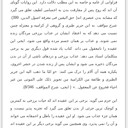
فراوانى از عامه و خاصه به این مطلب دلالت دارد. این روایات گویاى
آن اند که روح پس از مفارقت بدن به اجسامى لطیف تعلق مى گیرد
که مشابه بدن عنصرى اند(
حق الیقین فى معرفة اصول الدین،
399).
شرح مواقف
به ابن جریر طبرى و گروهى از کرامیه و معتزله چنین
نسبت مى دهد که به اعتقاد ایشان در عذاب برزخى مردگان زنده
نمى شوند، و عذاب بر همان جسم مرده واقع مى شود، ایجى این
عقیده را نامعقول مى داند. کتاب یاد شده قول دیگرى نیز به برخى
متکلمان اسناد مى دهد: عذاب برزخى و دردهاى ناشى از آن در بدن
مردگان ذخیره مى شود و ایشان پس از زنده شدن در حشر اخروى،
یکباره همه آن آلام را درک مى کنند:
«و امّا ما ذهب الیه ابن جریر
الطبرى و طائفة من الکرامیة من تجویز ذلک على الموتى من غیر
احیاء فخروج عن المعقول...»
( ایجى،
شرح المواقف،
8/346).
ابن حزم مى گوید: برخى بر این عقیده اند که حیات برزخى به کمترین
و کوچک ترین جزئى از بدن تعلق مى گیرد که تجزیه پذیر نیست، و
همان جزء عذاب مى شود. او این عقیده را باطل و احمقانه مى خواند
و آن را نمى پذیرد. وى همچنین مى گوید برخى دیگر بر این عقیده اند