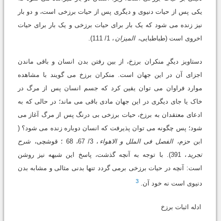
یکى پس از حیات دنیوى و دیگرى پس از حیات برزخى است، و دو بار
نیز زنده مى شود که یک بار براى حیات برزخى و یک بار براى حیات
اخروى است (طباطبایى،
المیزان
، 1/ 111).
دستاویز دیگرِ منکران برزخ، از بین رفتن بدن انسان و باقى ماندن
اجزاى آن در این جهان است. منکران برزخ مى گویند با مشاهده
موارد فراوان مى توان یقین کرد که جسم انسان پس از مرگ در
خاک یا جاى دیگرى در این جهان مادى باقى مى ماند؛ در حالى که به
ادعاى معتقدان به برزخ، حیات برزخى بى درنگ پس از مرگ آغاز مى
شود؛ پس چگونه مى توان پذیرفت که انسان دوباره زنده مى شود؟ (
ابن حزم،
الفصل فى الملل و الاهواء
، 3/ 67، 68 ؛ قوشچى،
شرح
تجرید
، 391). با توجه به آنچه گذشت، پاسخ این شبهه نیز روشن
است: آنچه در حیات برزخى برمى گردد تنها بدنى مثالى و مشابه بدن
3
دنیوى است نه خود آن.
ادله اثبات برزخ