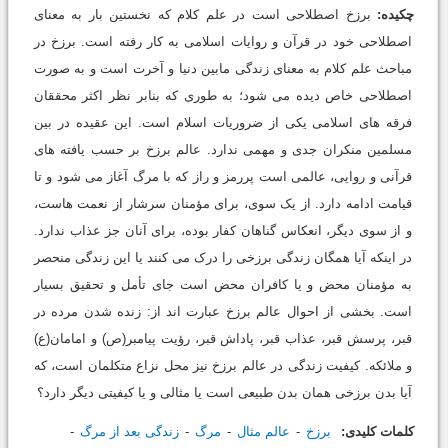
چکیده:
برزخ اصطلاحى است در علم کلام که نخستین بار به معناى
اصطلاحى خود در قرآن و روایات اسلامى به کار رفته است. برزخ در
مباحث علم کلام به معناى زندگى مابین دنیا و آخرت است و به صورت
اصطلاحى خاص دیده مى شود؛ به طورى که بنابر نظر اکثر محققان
فرقه هاى اسلامى یکى از ضروریات اسلام است. این عقیده در بین
مسلمین منکران جدى و مهمى ندارد. عالم برزخ بر حسب یافته هاى
قرآنى و روایى، عالمى است پررمز و راز که با مرگ آغاز مى شود و تا
قیامت ادامه دارد. از یک سوى، براى مؤمنان سرشار از نعمت هاست،
و از سوى دیگر، انعکاس گناهان کفار بوده، براى آنان جز عذاب ندارد.
در اینکه آیا همگان زندگى برزخى را درک مى کنند یا این زندگى منحصر
به مؤمنان محض و یا کافران محض است جاى تأمل و تحقیق بسیار
است. بخشى از احوال عالم برزخ عبارت اند از: زنده شدن مرده در
قبر، پرسش قبر، عذاب قبر، پاداش قبر، رؤیت پیامبر(ص) و امامان(ع)
و ملائکه. کیفیت زندگى در عالم برزخ نیز محل نزاع متکلمان است، که
آیا بدن برزخى همان بدن طبیعى است یا مثالى و یا کیفیتى دیگر دارد؟
کلمات کلیدی:
برزخ
عالم مثال
مرگ
زندگى بعد از مرگ