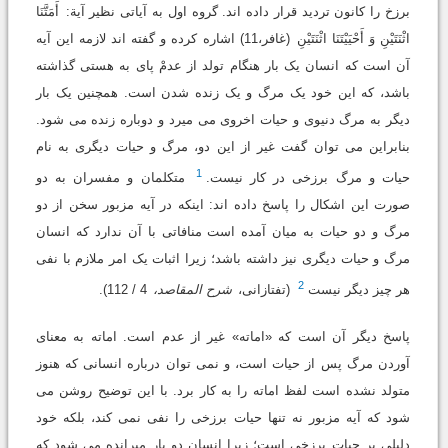
برزخ را کانون تردید قرار داده اند. گروه اول به آیاتى نظیر آیة:
أَمَتَّنَا
اثْنَتَیْنِ وَ أَحْیَیْتَنَا اثْنَتَیْنِ
(غافر،11) اشاره کرده و گفته اند لازمه این آیه
آن است که انسان یک بار هنگام تولد از عدمْ پاى به هستى گذاشته
باشد، که این خود یک مرگ و یک زنده شدن است. همچنین یک بار
دیگر به مرگ دنیوى و حیات اخروى مى میرد و دوباره زنده مى شود.
بنابراین مى توان گفت غیر از این دو، مرگ و حیات دیگرى به نام
1
حیات و مرگ برزخى در کار نیست.
متکلمان و مفسران به دو
صورت این اشکال را پاسخ داده اند: اینکه در آیه مزبور سخن از دو
مرگ و دو حیات به میان آمده است منافاتى با آن ندارد که انسان
مرگ و حیات دیگرى نیز داشته باشد؛ زیرا اثبات یک امر ملازم با نفى
2
هر چیز دیگر نیست
(تفتازانى،
شرح المقاصد،
4 / 112).
پاسخ دیگر آن است که «اماته» غیر از عدم است. اماته به معناى
آوردن مرگ پس از حیات است، و نمى توان درباره انسانى که هنوز
متولد نشده است لفظ اماته را به کار برد. با این توضیح روشن مى
شود که آیه مزبور نه تنها حیات برزخى را نفى نمى کند، بلکه خود
دلیلى بر حیات برزخى است؛ زیرا انسان دو بار میرانده مى شود که