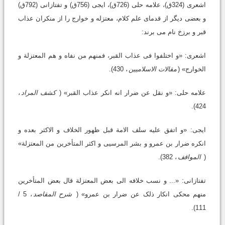
اشعرى (324ق)، علامه حلى (726ق)، ایجى (756ق) و تفتازانى (792ق)
و بعضى دیگر از قدماى علم کلام، معتزله و خوارج را از منکران عذاب
قبر و برزخ نام مى برند:
اشعرى: «و اختلفوا فى عذاب القبر، فمنهم من نفاه و هم المعتزلة و
الخوارج» (
مقالات الاسلامیین
، 430).
علامه حلى: «و نقل عن ضرار انه انکر عذاب القبر» (
کشف المراد
،
424).
ایجى: «و اتفق علیه سلف الامة قبل ظهور الخلاف و الاکثر بعده و
انکره ضرار بن عمرو و بشر المرسیى و اکثر المتأخرین من المعتزلة»
(
المواقف
، 382).
تفتازانى: «... و نسب خلافه الى بعض المعتزلة قال بعض المتأخرین
منهم محکى انکار ذلک عن ضرار بن عمرو» (
شرح المقاصد
، 5 /
111).