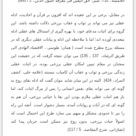
الخمسة
، 732؛ شبّر،
حق الیقین فى معرفة اصول الدین
، 2 / 400).
در مقابل، برخى بر این عقیده اند که افزون بر قرآن و احادیث، ادله
عقلى نیز مى تواند بر ثواب و عقاب برزخى دلالت داشته باشد. این
گروه براى اثبات مدعاى خود، با بهره گیرى از استدلال هاى عقلى ادله
متعددى آورده اند؛ اما با ملاحظه این ادله و بیانات عقلى دیگرى که در
مسئله برزخ مطرح شده است ( همان؛ طوسى ،
الاقتصاد الهادى الى
طریق الرشاد،
137 ـ 135) مى توان نتیجه گرفت که در حقیقت این
سخنان در مقام تبیین امکان عقلى برزخى بوده، در اثبات عقلى
زندگى برزخى و ثواب و عقاب آن کامیاب نیستند (علامه حلى،
کشف
المراد
، 424). البته در این میان شاید بتوان گفت که ادله بقاى روح به
گونه اى مى تواند بقاى نفس انسانى را پس از مرگ اثبات کند، اما
باز هم اثبات عقلى ملازم بودن این بقا با حیاتى برزخى، آن هم به
گونه اى که در آیات و روایات آمده، بسیار دشوار است. آنچه این راه
را نیز تا حدودى مشکل و مبهم مى سازد طرح این احتمال است که
اصولاً حیات برزخى، بدون روح نیز ممکن است جریان پیدا کند
(تفتازانى،
شرح المقاصد،
5 / 117).