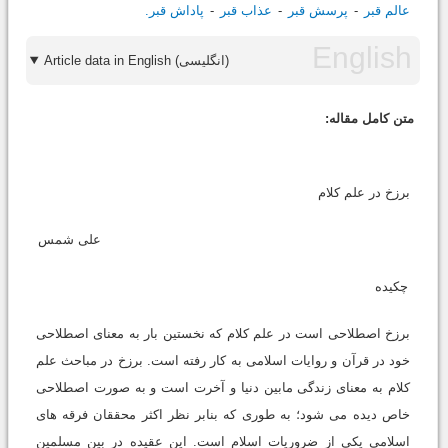
عالم قبر
پرسش قبر
عذاب قبر
پاداش قبر.
Article data in English (انگلیسی)
متن کامل مقاله:
برزخ در علم کلام
على شمس
چکیده
برزخ اصطلاحى است در علم کلام که نخستین بار به معناى اصطلاحى
خود در قرآن و روایات اسلامى به کار رفته است. برزخ در مباحث علم
کلام به معناى زندگى مابین دنیا و آخرت است و به صورت اصطلاحى
خاص دیده مى شود؛ به طورى که بنابر نظر اکثر محققان فرقه هاى
اسلامى یکى از ضروریات اسلام است. این عقیده در بین مسلمین