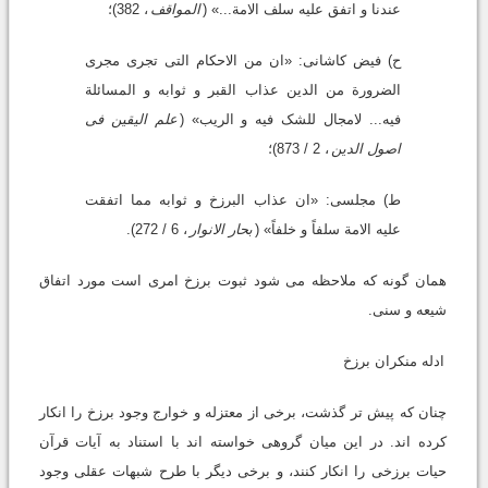
عندنا و اتفق علیه سلف الامة...» (
المواقف
، 382)؛
ح) فیض کاشانى: «ان من الاحکام التى تجرى مجرى
الضرورة من الدین عذاب القبر و ثوابه و المسائلة
فیه... لامجال للشک فیه و الریب» (
علم الیقین فى
اصول الدین
، 2 / 873)؛
ط) مجلسى: «ان عذاب البرزخ و ثوابه مما اتفقت
علیه الامة سلفاً و خلفاً» (
بحار الانوار
، 6 / 272).
همان گونه که ملاحظه مى شود ثبوت برزخ امرى است مورد اتفاق
شیعه و سنی.
ادله منکران برزخ
چنان که پیش تر گذشت، برخى از معتزله و خوارج وجود برزخ را انکار
کرده اند. در این میان گروهى خواسته اند با استناد به آیات قرآن
حیات برزخى را انکار کنند، و برخى دیگر با طرح شبهات عقلى وجود