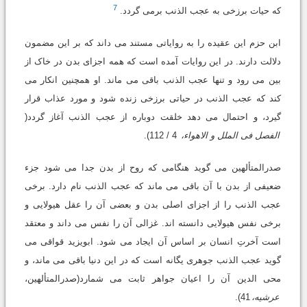
7
که حیات برزخى به عجب الذنب برمى گردد.
ابن حزم این عقیده را به روایاتى مستند مى داند که بر این مضمون
دلالت دارند. در این روایات آمده است که همه اجزاى بدن در خاک از
بین مى رود و تنها عجب الذنب باقى مى ماند. او همچنین انکار مى
کند که عجب الذنب در حیاتى برزخى زنده شود و مورد عذاب قرار
گیرد، و احتمال مى دهد خلقت دوباره از عجب الذنب آغاز گردد(
الفصل فى الملل و الاهواء،
4 / 112).
صدرالمتألهین مى گوید هنگامى که روح از بدن جدا مى شود جزء
ضعیفى از بدن با آن باقى مى ماند که عجب الذنب نام دارد. برخى
عجب الذنب را از اجزاى اصلى بدن و بعضى آن را عقل هیولایى و
برخى نفس هیولایى دانسته اند. غزالى آن را نفس مى داند و معتقد
است آخرتِ انسان بر اساس آن ایجاد مى شود. ابویزید قواقى مى
گوید عجب الذنب جوهرى یگانه است که در این دنیا باقى مى ماند، و
محى الدین آن را اعیان جواهر ثابت مى شمارد(صدرالمتألهین،
عرشیه،
41).