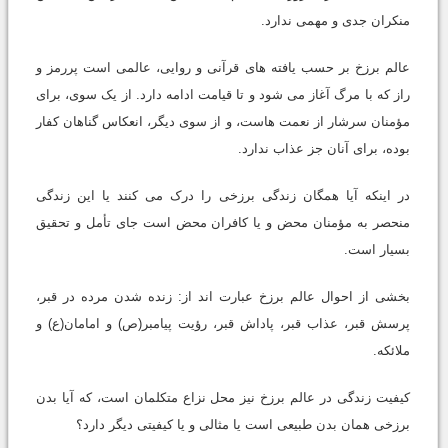
منکران جدى و مهمى ندارد.
عالم برزخ بر حسب یافته هاى قرآنى و روایى، عالمى است پررمز و
راز که با مرگ آغاز مى شود و تا قیامت ادامه دارد. از یک سوى، براى
مؤمنان سرشار از نعمت هاست، و از سوى دیگر، انعکاس گناهان کفار
بوده، براى آنان جز عذاب ندارد.
در اینکه آیا همگان زندگى برزخى را درک مى کنند یا این زندگى
منحصر به مؤمنان محض و یا کافران محض است جاى تأمل و تحقیق
بسیار است.
بخشى از احوال عالم برزخ عبارت اند از: زنده شدن مرده در قبر،
پرسش قبر، عذاب قبر، پاداش قبر، رؤیت پیامبر(ص) و امامان(ع) و
ملائکه.
کیفیت زندگى در عالم برزخ نیز محل نزاع متکلمان است، که آیا بدن
برزخى همان بدن طبیعى است یا مثالى و یا کیفیتى دیگر دارد؟