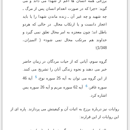
برزخى همه انسان ها اعم از شهدا مى داند و مى
گوید: «چرا که در صورت انعدام انسان پس از مرگ ـ
چه شهید و چه غیر آن ـ زنده ماندن شهدا را یا باید
اعجاز دانست و یا ارتکاب محال. در حالى که هردو
باطل اند؛ چون معجزه به امر محال تعلق نمى گیرد و
خداوند هم مرتکب محال نمى شود» (
المیزان
،
1/348)؛
گروه سوم، آیاتى که از حیات مردگان در زمان حاضر
خبر مى دهند و نحوه زندگى آنان را تشریح مى کنند.
5
از این گروه مى توان به آیه 25 سوره نوح،
آیة 46
6
سوره غافر،
آیه 62 سوره مریم و آیه 26 سوره یس
اشاره کرد.
روایات نیز دربارة برزخ به اثبات آن و کیفیتش مى پردازند. پاره اى از
این روایات از این قرارند: