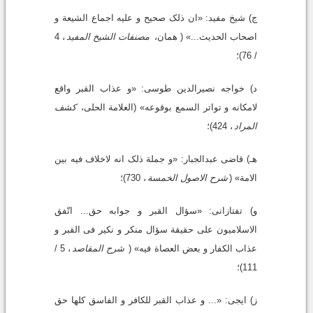
ج) شیخ مفید: «ان ذلک صحیح و علیه اجماع الشیعة و
اصحاب الحدیث...» ( همان،
مصنفات الشیخ المفید
، 4
/ 76)؛
د) خواجه نصیرالدین طوسى: «و عذاب القبر واقع
لامکانه و تواتر السمع بوقوعه» (العلامة الحلى،
کشف
المراد
، 424)؛
هـ) قاضى عبدالجبار: «و جملة ذلک انه لاخلاف فیه بین
الامة» (
شرح الاصول الخمسة
، 730)؛
و) تفتازانى: «سؤال القبر و جوابه حق... اتّفق
الاسلامیون على حقیقة سؤال منکر و نکیر فى القبر و
عذاب الکفار و بعض العصاة فیه» (
شرح المقاصد
، 5 /
111)؛
ز) ایجى: «... و عذاب القبر للکافر و الفاسق کلها حق