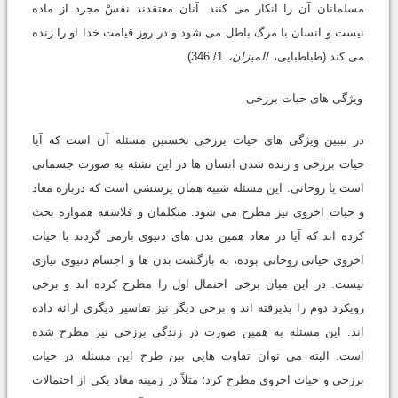
مسلمانان آن را انکار مى کنند. آنان معتقدند نفسْ مجرد از ماده
نیست و انسان با مرگ باطل مى شود و در روز قیامت خدا او را زنده
مى کند (طباطبایى،
المیزان،
1/ 346).
ویژگى هاى حیات برزخی
در تبیین ویژگى هاى حیات برزخى نخستین مسئله آن است که آیا
حیات برزخى و زنده شدن انسان ها در این نشئه به صورت جسمانى
است یا روحانی. این مسئله شبیه همان پرسشى است که درباره معاد
و حیات اخروى نیز مطرح مى شود. متکلمان و فلاسفه همواره بحث
کرده اند که آیا در معاد همین بدن هاى دنیوى بازمى گردند یا حیات
اخروى حیاتى روحانى بوده، به بازگشت بدن ها و اجسام دنیوى نیازى
نیست. در این میان برخى احتمال اول را مطرح کرده اند و برخى
رویکرد دوم را پذیرفته اند و برخى دیگر نیز تفاسیر دیگرى ارائه داده
اند. این مسئله به همین صورت در زندگى برزخى نیز مطرح شده
است. البته مى توان تفاوت هایى بین طرح این مسئله در حیات
برزخى و حیات اخروى مطرح کرد؛ مثلاً در زمینه معاد یکى از احتمالات