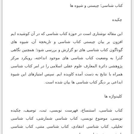
کتاب شناسی؛ چیستى و شیوه ها
چکیده
این مقاله نوشتارى است در حوزة کتاب شناسى که در آن کوشیده ایم
افزون بر بیان چیستى کتاب شناسى و تاریخچة آن، شیوه هاى
گوناگون کتاب شناسى هاى نو گزارش و بررسى شود؛ همچنین نگاهى
گذرا به وضعیت کتاب شناسى هاى موجود انداخته، رویکرد مرکز
پژوهشى دائرة المعارف علوم عقلى اسلامى را در امر کتاب شناسى
همراه با نتایج به دست آمده کاویده ایم. سپس امتیازهاى این شیوة
ابداعى بر دیگر کتاب شناسى ها بیان شده است.
کلیدواژه ها
کتاب شناسى، استنساخ، فهرست نویسى، ثبت، توصیف، چکیده
نویسى، موضوع نویسى، کتاب شناسى شمارشى، کتاب شناسى
تحلیلى، کتاب شناسى انتقادى، کتاب شناسى متنى، کتاب شناسى