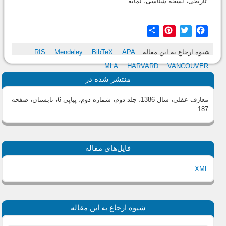
تاریخى، نسخه شناسى، نمایه.
Share
Pinterest
Twitter
Facebook
شیوه ارجاع به این مقاله:
APA
BibTeX
Mendeley
RIS
MLA
HARVARD
VANCOUVER
منتشر شده در
معارف عقلی، سال 1386، جلد دوم، شماره دوم، پیاپی 6، تابستان
، صفحه
187
فایل‌های مقاله
XML
شیوه ارجاع به این مقاله