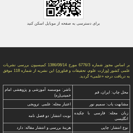
برای دسترسی به صفحه از موبایل اسکن کنید
بر اساس مجوز شماره 6776/3 مورخ 1386/08/14 كمیسیون بررسى نشریات
علمى كشور (وزارت علوم، تحقیقات و فناورى) این نشریه از شماره 118 موفق
به دریافت درجه «علمى» گردید.
ناشر: موسسه آموزشی و پژوهشی امام
محل چاپ: ایران، قم
خمینی(ره)
مشابهت ياب: سميم نور
اعتبار مجله: علمی ترویجی
زبان مجله: فارسی با چكیده
نوبت انتشار: دو فصل نامه
انگلیسی
نوع انتشار: چاپی
هزینۀ بررسی و انتشار مقاله: دارد