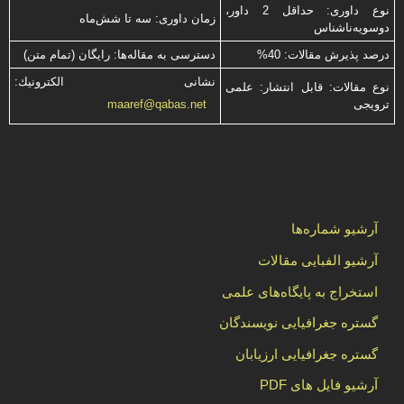
نوع داوری: حداقل 2 داور،
زمان داوری: سه تا شش‌ماه
دوسویه‌ناشناس
درصد پذیرش مقالات: 40%
دسترسی به مقاله‌ها: رایگان (تمام متن)
نشانی الكترونیك:
نوع مقالات: قابل انتشار: علمی
ترویجی
maaref@qabas.net
آرشیو شماره‌ها
آرشیو الفبایی مقالات
استخراج به پایگاه‌های علمی
گستره جغرافیایی نویسندگان
گستره جغرافیایی ارزیابان
آرشیو فایل های PDF