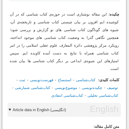
چکیده:
این مقاله نوشتارى است در حوزه‌ی کتاب شناسى که در آن
کوشیده ایم افزون بر بیان چیستى کتاب شناسى و تاریخچه‌ی آن،
شیوه هاى گوناگون کتاب شناسى هاى نو گزارش و بررسى شود؛
همچنین نگاهى گذرا به وضعیت کتاب شناسى هاى موجود انداخته،
رویکرد مرکز پژوهشى دائرة المعارف علوم عقلى اسلامى را در امر
کتاب شناسى همراه با نتایج به دست آمده کاویده ایم. سپس
امتیازهاى این شیوه‌ی ابداعى بر دیگر کتاب شناسى ها بیان شده
است.
کلمات کلیدی:
کتاب‌شناسى
استنساخ
فهرست‌نویسى
ثبت
توصیف
چکیده‌نویسى
موضوع‌نویسى
کتاب‌شناسى شمارشى
کتاب‌شناسى تحلیلى
کتاب‌شناسى انتقادى
Article data in English (انگلیسی)
متن کامل مقاله: