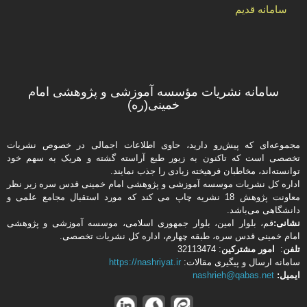
سامانه قدیم
سامانه نشریات مؤسسه آموزشی و پژوهشی امام
خمینی(ره)
مجموعه‌ای که پیش‌رو دارید،‌ حاوی اطلاعات اجمالی در خصوص نشریات
تخصصی است که تاکنون به زیور طبع آراسته گشته و هریک به سهم خود
توانسته‌اند، مخاطبان فرهیخته‌ زیادی را جذب نمایند.
اداره كل نشریات موسسه آموزشی و پژوهشی امام خمینی قدس سره زیر نظر
معاونت پژوهش 18 نشریه چاپ می کند که مورد استقبال مجامع علمی و
دانشگاهی می‌باشد.
نشانی:
قم، بلوار امین، بلوار جمهوری اسلامی، موسسه آموزشی و پژوهشی
امام خمینی قدس سره، طبقه چهارم، اداره كل نشریات تخصصی.
تلفن
:
امور مشتركین
: 32113474
سامانه ارسال و پیگیری مقالات:
https://nashriyat.ir
ایمیل:
nashrieh@qabas.net