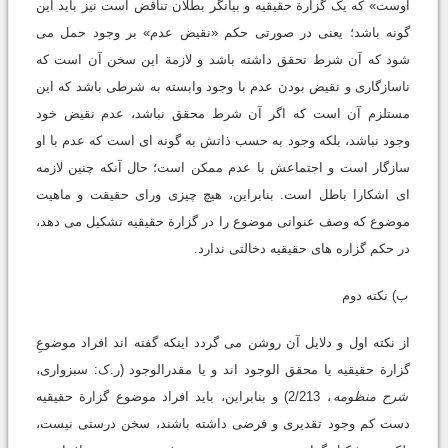
اوست» که یک گزارة حقیقیه و بیانگر بطلان تناقض است نیز باید این
گونه باشد؛ یعنی در صورتی حکم «نقیض عدم» بر وجود حمل می
شود که آن شرط تحقق داشته باشد و لازمة این سخن آن است که
ناسازگاری و نقیض بودن عدم با وجود وابسته به شرطی باشد که این
مستلزم آن است که اگر آن شرط محقق نباشد، عدم نقیض خود
وجود نباشد، بلکه وجود به حسب ذاتش به گونه ای است که عدم با او
سازگار است و اجتماعش با عدم ممکن است؛ حال آنکه چنین لازمه
ای اشکارا باطل است. بنابراین، هیچ چیزی ورای حقیقت و ماهیت
موضوع که وصف عنوانی موضوع را در گزارة حقیقیه تشکیل می دهد،
در حکم گزاره های حقیقیه دخالتی ندارد.
ب) نکته دوم
از نکته اول و دلایل آن روشن می گردد اینکه گفته اند افراد موضوعِ
گزارة حقیقیه یا محقق الوجود اند و یا مقدرالوجود (ر.ک: سبزواری،
شرح منظومه
، 2/213) و بنابراین، باید افراد موضوع گزارة حقیقیه
دست کم وجود تقدیری و فرضی داشته باشند، سخن درستی نیست،