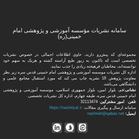
سامانه نشریات مؤسسه آموزشی و پژوهشی امام
خمینی(ره)
مجموعه‌ای که پیش‌رو دارید،‌ حاوی اطلاعات اجمالی در خصوص نشریات
تخصصی است که تاکنون به زیور طبع آراسته گشته و هریک به سهم خود
توانسته‌اند، مخاطبان فرهیخته‌ زیادی را جذب نمایند.
اداره كل نشریات موسسه آموزشی و پژوهشی امام خمینی قدس سره زیر نظر
معاونت پژوهش 18 نشریه چاپ می کند که مورد استقبال مجامع علمی و
دانشگاهی می‌باشد.
نشانی:
قم، بلوار امین، بلوار جمهوری اسلامی، موسسه آموزشی و پژوهشی
امام خمینی قدس سره، طبقه چهارم، اداره كل نشریات تخصصی.
تلفن
:
امور مشتركین
: 32113474
سامانه ارسال و پیگیری مقالات:
https://nashriyat.ir
ایمیل:
nashrieh@qabas.net