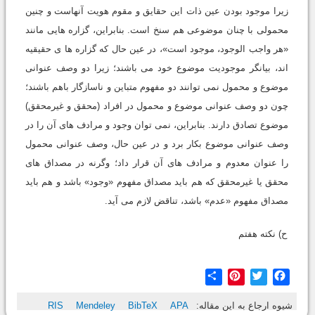
زیرا موجود بودن عین ذات این حقایق و مقوم هویت آنهاست و چنین
محمولی با چنان موضوعی هم سنخ است. بنابراین، گزاره هایی مانند
«هر واجب الوجود، موجود است»، در عین حال که گزاره ها ی حقیقیه
اند، بیانگر موجودیت موضوع خود می باشند؛ زیرا دو وصف عنوانی
موضوع و محمول نمی توانند دو مفهوم متباین و ناسازگار باهم باشند؛
چون دو وصف عنوانی موضوع و محمول در افراد (محقق و غیرمحقق)
موضوع تصادق دارند. بنابراین، نمی توان وجود و مرادف های آن را در
وصف عنوانی موضوع بکار برد و در عین حال، وصف عنوانی محمول
را عنوان معدوم و مرادف های آن قرار داد؛ وگرنه در مصداق های
محقق یا غیرمحقق که هم باید مصداق مفهوم «وجود» باشد و هم باید
مصداق مفهوم «عدم» باشد، تناقض لازم می آید.
ح) نکته هفتم
Share
Pinterest
Twitter
Facebook
شیوه ارجاع به این مقاله:
APA
BibTeX
Mendeley
RIS