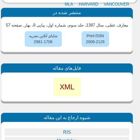
MLA
HARVARD
VANCOUVER
منتشر شده در
معارف عقلی، سال 1387، جلد سوم، شماره اول، پیاپی 9، بهار
, صفحه 57
Print ISSN
شاپای آنلاین نشریه
2981-1708
2008-2126
فایل‌های مقاله
XML
شیوه ارجاع به این مقاله
RIS