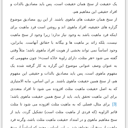
یک حقیقت از سنخ همان حقیقت است، پس باید مصادیق بالذات و
افراد حقیقی این مفاهیم هم،
از سنخ همان حقیقت های ماهوی باشند. از این رو، مصادیق موضوع
گزاره های حقیقیه، افراد ماهوی اند و روشن است فرد ماهیت برای
اینکه فرد ماهیت باشد به وجود نیاز ندارد؛ زیرا وجود از سنخ ماهیت
نیست، بلکه زائد بر ماهیت ها و بیگانه با حقائق آنهاست. بنابراین،
وجود اساساً نمی تواند بخشی از هویت افراد ماهوی باشد؛ مثلاً وقتی
گفته می شود «هر مثلث، دارای زاویة حادّه است»؛ چون مفهومی که
به عنوان وصف عنوانی موضوع این گزاره به کار گرفته شده یک
مفهوم ماهوی است، پس باید مصادیق بالذات و حقیقی این مفهوم
هم، از سنخ همین حقیقت ماهوی باشند. بر این اساس، مابه الامتیازی
که به اصل حقیقت ماهیت مثلث افزوده می شود تا افراد متعددی
برای این ماهیت تحقق یابد، باید از سنخ همین حقیقت ماهوی باشد؛
[3]
برای مثال، فصلی که به ماهیت مثلث افزوده می شود تا مثلث
قائم الزاویه (که فردی از ماهیت مثلث است) تشکیل گردد، باید از
سنخ مفاهیم ماهوی و در امتداد حقیقت ماهیت مثلث باشد، وگرنه فرد
ماهیت از سنخ آن نخواهد شد. بر این اساس، وجود که اساساً از سنخ