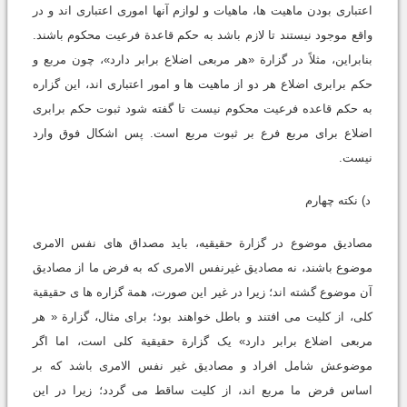
اعتباری بودن ماهیت ها، ماهیات و لوازم آنها اموری اعتباری اند و در
واقع موجود نیستند تا لازم باشد به حکم قاعدة فرعیت محکوم باشند.
بنابراین، مثلاً در گزارة «هر مربعی اضلاع برابر دارد»، چون مربع و
حکم برابری اضلاع هر دو از ماهیت ها و امور اعتباری اند، این گزاره
به حکم قاعده فرعیت محکوم نیست تا گفته شود ثبوت حکم برابری
اضلاع برای مربع فرع بر ثبوت مربع است. پس اشکال فوق وارد
نیست.
د) نکته چهارم
مصادیق موضوع در گزارة حقیقیه، باید مصداق های نفس الامری
موضوع باشند، نه مصادیق غیرنفس الامری که به فرض ما از مصادیق
آن موضوع گشته اند؛ زیرا در غیر این صورت، همة گزاره ها ی حقیقیة
کلی، از کلیت می افتند و باطل خواهند بود؛ برای مثال، گزارة « هر
مربعی اضلاع برابر دارد» یک گزارة حقیقیة کلی است، اما اگر
موضوعش شامل افراد و مصادیق غیر نفس الامری باشد که بر
اساس فرض ما مربع اند، از کلیت ساقط می گردد؛ زیرا در این