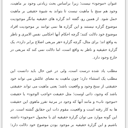
عنوان «موجود» نیست؛ زیرا براساس بحث زیادتی وجود بر ماهیت،
وجود هم سنج با ماهیت نیست تا بتواند به شیوة حقیقی بر ماهیت
حمل شود. از همین رو، گفته اند گزاره های حقیقیه بیانگر موجودیت
موضوع گزاره نیستند و این گزاره ها نمی توانند بر موجودیت افراد
موضوع خود دلالت کنند؛ گرچه احکام آنها احکامی نفس الامری و ناظر
به واقع اند؛ برای مثال، گرچه گزارة «هر مربعی اضلاع برابر دارد»، یک
گزارة حقیقیه و ناظر به واقع است، اما دلالت نمی کند که مربعی در
خارج وجود دارد.
مطلب یاد شده درست است، ولی در عین حال باید دانست این
مطلب یک استثناء دارد؛ چون ماهیت به معنای عامّش می تواند خود
حقیقتی از سنخ وجود و واقعیت باشد؛ یعنی ماهیت می تواند حقیقتی
باشد که وجود، ذاتی اوست؛ مثل حقیقت «واجب الوجود» یا حقیقت
«موجود ناب» و مانند آنها که وجود در مرتبة تقرر ماهوی این حقیقت
ها به کار رفته است و واقعیت، مقوم ذات این حقایق گشته است. در
این گونه موارد می توان گزارة حقیقیه ای با محمول «موجود» داشته
باشیم و این گزارة حقیقیه بر موجود بودن موضوع خود دلالت دارد؛