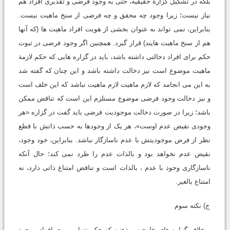
بلکه در تشکیل گزارة حقیقیه، حتی به وجود فرضی و تقدیری افراد هم
نیاز نیست؛ زیرا وجود چه محقق و چه فرضی از سنخ ماهیت نیست.
بنابراین، نمی تواند به عنوان بخشی از هویت افراد ماهیت ها (که آنها
هم از سنخ ماهیت هایند) قرار گیرد. همچنین اگر وجود فرضی در ثبوت
حکم برای افراد دخالتی داشته باشد، باید در گزاره هایی که حکم لازمة
ماهیت موضوع است نیز دخالت داشته باشد و این چنان که گفته شد
به این می انجامد که لازم ماهیت لازم ماهیت نباشد که این خلف است
و نیز دخالت وجود فرضی موضوع مستلزم این است که تناقض ممکن
باشد؛ زیرا در صورت دخالت موجودیت فرضی باید گفت در گزاره «هر
وجودی نقیض عدم اوست»، هر یک از وجودها به حسب ذاتش با قطع
نظر از فرض موجودیتش با عدم ناسازگار نباشد. بنابراین، خود وجود،
نقیض عدم نخواهد بود و بالذات عدم را طرد نمی کند؛ حال آنکه
ناسازگاری وجود با عدم ، بالذات است و تناقض امتناع ذاتی دارد، نه
امتناع بالغیر.
ج) نکته سوم
برخلاف گزاره های خارجیه و ذهنیه که حکم تنها بر روی افراد موجود