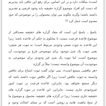
است» منافات دارد و بر این اساس، برای رفع این تنافی باید بپذیریم
که دست کم افراد موضوع گزارة حقیقیه باید وجود فرضی و تقدیری
داشته باشند؛ وگرنه چگونه می توان محمولی را بر موضوعی که خود
معدوم است حمل کرد !؟
پاسخ ـ
پاسخ این است که مفاد گزاره های حقیقیه مصداقی از
موضوع قاعدة فرعیت نیست تا محکوم به حکم آن قاعده باشد؛ زیرا
این قاعده به ثبوت شیئی وجودی مربوط است؛ نه ثبوت هر شیئی؛
یعنی ثبوت یک شئ موجود برای موضوعی فرع بر موجودیت آن
موضوع است، اما ثبوت یک شئ غیر وجودی برای موضوعی به
موجودیت آن موضوع وابسته نیست؛ مثلاً در گزارة
«هر تناقضی ممتنع است»، نمی توان گفت ثبوت امتناع برای تناقض
وابسته به ثبوت تناقض است؛ زیرا اگر تناقض ثبوت داشته باشد که
دیگر ممتنع نخواهد بود. بنابراین، قاعدة فرعیت در ثبوت امور
غیروجودی جاری نیست. بنابراین، این قاعده در مورد گزاره های
حقیقیه جاری نیست؛ زیرا در گزاره های حقیقیه، محمول و موضوع ما
از سنخ ماهیت هایند و روشن است که بر مبنای اصالت وجود و