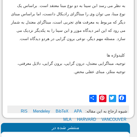
به نظر می رسد ابن سینا به دو نوع مبنا معتقد است. براساس یک
نوع مبنا، می توان وی را مبناگرای رادیکال دانست، اما براساس مبنای
دیگر که مربوط به معرفت های تجربی است، مبناگرای معتدل به شمار
می رود که این امر دیدگاه موزر و ابن سینا را به یکدیگر نزدیک می
سازد. مسئله مهم دیگر، نوعی برون گرایی در هردو دیدگاه است.
کلیدواژه ها
توجیه، مبناگرایی معتدل، درون گرایی، برون گرایی، دلایل معرفتی،
توجیه منجّز، مبنای عقلی محض.
Share
Pinterest
Twitter
Facebook
شیوه ارجاع به این مقاله:
APA
BibTeX
Mendeley
RIS
MLA
HARVARD
VANCOUVER
منتشر شده در