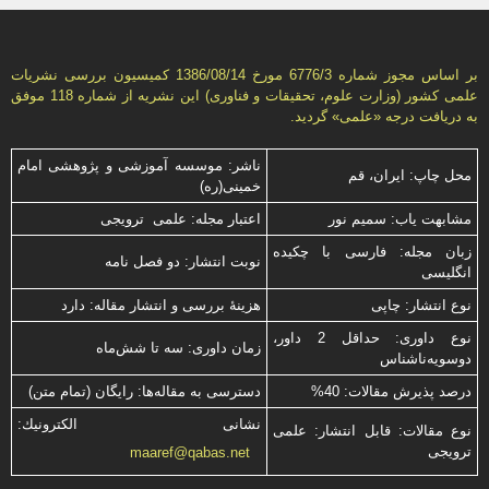
بر اساس مجوز شماره 6776/3 مورخ 1386/08/14 كمیسیون بررسى نشریات
علمى كشور (وزارت علوم، تحقیقات و فناورى) این نشریه از شماره 118 موفق
به دریافت درجه «علمى» گردید.
ناشر: موسسه آموزشی و پژوهشی امام
محل چاپ: ایران، قم
خمینی(ره)
مشابهت ياب: سميم نور
اعتبار مجله: علمی ترویجی
زبان مجله: فارسی با چكیده
نوبت انتشار: دو فصل نامه
انگلیسی
نوع انتشار: چاپی
هزینۀ بررسی و انتشار مقاله: دارد
نوع داوری: حداقل 2 داور،
زمان داوری: سه تا شش‌ماه
دوسویه‌ناشناس
درصد پذیرش مقالات: 40%
دسترسی به مقاله‌ها: رایگان (تمام متن)
نشانی الكترونیك:
نوع مقالات: قابل انتشار: علمی
ترویجی
maaref@qabas.net