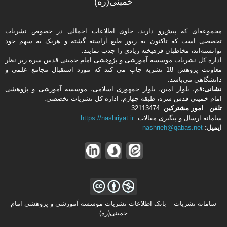
خمینی(ره)
مجموعه‌ای که پیش‌رو دارید،‌ حاوی اطلاعات اجمالی در خصوص نشریات
تخصصی است که تاکنون به زیور طبع آراسته گشته و هریک به سهم خود
توانسته‌اند، مخاطبان فرهیخته‌ زیادی را جذب نمایند.
اداره كل نشریات موسسه آموزشی و پژوهشی امام خمینی قدس سره زیر نظر
معاونت پژوهش 18 نشریه چاپ می کند که مورد استقبال مجامع علمی و
دانشگاهی می‌باشد.
نشانی:
قم، بلوار امین، بلوار جمهوری اسلامی، موسسه آموزشی و پژوهشی
امام خمینی قدس سره، طبقه چهارم، اداره كل نشریات تخصصی.
تلفن
:
امور مشتركین
: 32113474
سامانه ارسال و پیگیری مقالات:
https://nashriyat.ir
ایمیل:
nashrieh@qabas.net
سامانه نشریات _ بانک اطلاعات نشریات موسسه آموزشی و پژوهشی امام
خمینی(ره)