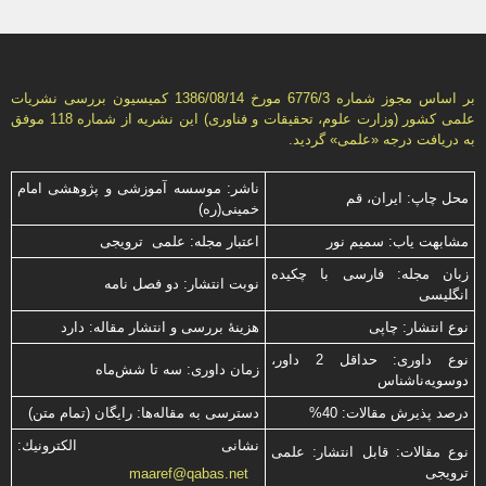
بر اساس مجوز شماره 6776/3 مورخ 1386/08/14 كمیسیون بررسى نشریات
علمى كشور (وزارت علوم، تحقیقات و فناورى) این نشریه از شماره 118 موفق
به دریافت درجه «علمى» گردید.
ناشر: موسسه آموزشی و پژوهشی امام
محل چاپ: ایران، قم
خمینی(ره)
مشابهت ياب: سميم نور
اعتبار مجله: علمی ترویجی
زبان مجله: فارسی با چكیده
نوبت انتشار: دو فصل نامه
انگلیسی
نوع انتشار: چاپی
هزینۀ بررسی و انتشار مقاله: دارد
نوع داوری: حداقل 2 داور،
زمان داوری: سه تا شش‌ماه
دوسویه‌ناشناس
درصد پذیرش مقالات: 40%
دسترسی به مقاله‌ها: رایگان (تمام متن)
نشانی الكترونیك:
نوع مقالات: قابل انتشار: علمی
ترویجی
maaref@qabas.net