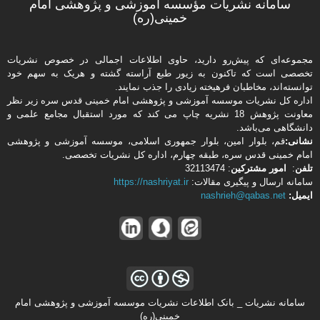
سامانه نشریات مؤسسه آموزشی و پژوهشی امام
خمینی(ره)
مجموعه‌ای که پیش‌رو دارید،‌ حاوی اطلاعات اجمالی در خصوص نشریات
تخصصی است که تاکنون به زیور طبع آراسته گشته و هریک به سهم خود
توانسته‌اند، مخاطبان فرهیخته‌ زیادی را جذب نمایند.
اداره كل نشریات موسسه آموزشی و پژوهشی امام خمینی قدس سره زیر نظر
معاونت پژوهش 18 نشریه چاپ می کند که مورد استقبال مجامع علمی و
دانشگاهی می‌باشد.
نشانی:
قم، بلوار امین، بلوار جمهوری اسلامی، موسسه آموزشی و پژوهشی
امام خمینی قدس سره، طبقه چهارم، اداره كل نشریات تخصصی.
تلفن
:
امور مشتركین
: 32113474
سامانه ارسال و پیگیری مقالات:
https://nashriyat.ir
ایمیل:
nashrieh@qabas.net
سامانه نشریات _ بانک اطلاعات نشریات موسسه آموزشی و پژوهشی امام
خمینی(ره)