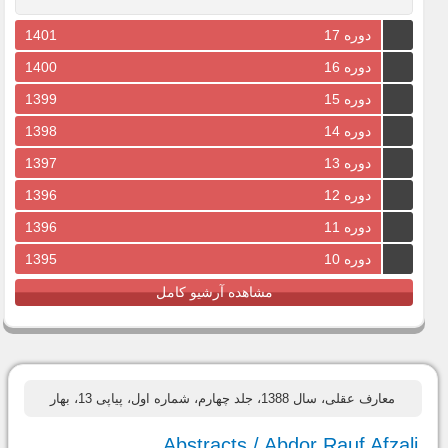
دوره 17
1401
دوره 16
1400
دوره 15
1399
دوره 14
1398
دوره 13
1397
دوره 12
1396
دوره 11
1396
دوره 10
1395
مشاهده آرشیو کامل
معارف عقلی، سال 1388، جلد چهارم، شماره اول، پیاپی 13، بهار
Abstracts / Abdor Rauf Afzali