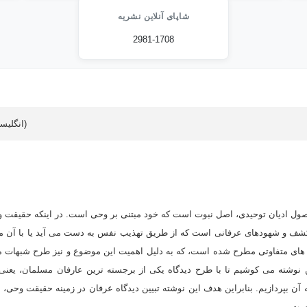
شاپای آنلاین نشریه
2981-1708
Article data in English (انگلیسی)
اصول ادیان توحیدی، اصل نبوت است که خود مبتنی بر وحی است. در اینکه حقیقت 
کشف و شهودهای عرفانی است که از طریق تهذیب نفس به دست می آید یا با آن م
 های متفاوتی مطرح شده است، که به دلیل اهمیت این موضوع و نیز طرح شبهات مت
نوشته می کوشیم تا با طرح دیدگاه یکی از برجسته ترین عارفان مسلمان، یعنی 
ن بپردازیم. بنابراین هدف این نوشته تبیین دیدگاه عرفان در زمینه حقیقت وحی، ن
ست.