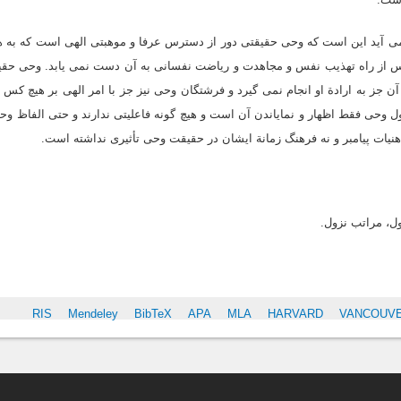
می آید این است که وحی حقیقتی دور از دسترس عرفا و موهبتی الهی است که به هر
کس از راه تهذیب نفس و مجاهدت و ریاضت نفسانی به آن دست نمی یابد. وحی حق
ن جز به ارادة او انجام نمی گیرد و فرشتگان وحی نیز جز با امر الهی بر هیچ کس ف
 وحی فقط اظهار و نمایاندن آن است و هیچ گونه فاعلیتی ندارند و حتی الفاظ وحی
هنیات پیامبر و نه فرهنگ زمانة ایشان در حقیقت وحی تأثیری نداشته است.
ل، مراتب نزول.
S
RIS
Mendeley
BibTeX
APA
MLA
HARVARD
VANCOUV