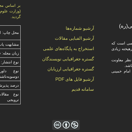
گردید.
(ره)
آرشیو شماره‌ها
محل چاپ: ا
آرشیو الفبایی مقالات
صصی است که
مشابهت ياب
استخراج به پایگاه‌های علمی
یخته‌ زیادی
زبان مجله: 
گستره جغرافیایی نویسندگان
ظر معاونت
نوع انتشار: 
گستره جغرافیایی ارزیابان
امام خمینی
دوسویه‌ناش
آرشیو فایل های PDF
درصد پذیرش م
سامانه قدیم
نوع مقالا
ترویجی