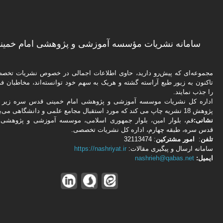
سامانه نشریات مؤسسه آموزشی و پژوهشی امام خمینی
مجموعه‌ای که پیش‌رو دارید،‌ حاوی اطلاعات اجمالی در خصوص نشریات تخ
تاکنون به زیور طبع آراسته گشته و هریک به سهم خود توانسته‌اند، مخاطبان فره
را جذب نمایند.
اداره كل نشریات موسسه آموزشی و پژوهشی امام خمینی قدس سره زیر ن
پژوهش 18 نشریه چاپ می کند که مورد استقبال مجامع علمی و دانشگاهی می‌باشد.
نشانی:
قم، بلوار امین، بلوار جمهوری اسلامی، موسسه آموزشی و پژوهشی 
قدس سره، طبقه چهارم، اداره كل نشریات تخصصی.
تلفن
:
امور مشتركین
: 32113474
سامانه ارسال و پیگیری مقالات:
https://nashriyat.ir
ایمیل:
nashrieh@qabas.net