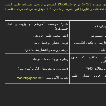
بر اساس مجوز شماره 6776/3 مورخ 1386/08/14 كمیسیون بررسى نشریات علمى كشور
(وزارت علوم، تحقیقات و فناورى) این نشریه از شماره 118 موفق به دریافت درجه «علمى»
ناشر: موسسه آموزشی و پژوهشی امام
یران، قم
خمینی(ره)
: سميم نور
اعتبار مجله: علمی ترویجی
فارسی با چكیده انگلیسی
نوبت انتشار: دو فصل نامه
چاپی
هزینۀ بررسی و انتشار مقاله: دارد
نوع داوری: حداقل 2 داور،
زمان داوری: سه تا شش‌ماه
ناس
قالات: 40%
دسترسی به مقاله‌ها: رایگان (تمام متن)
ت: قابل انتشار: علمی
نشانی الكترونیك:
maaref@qabas.net