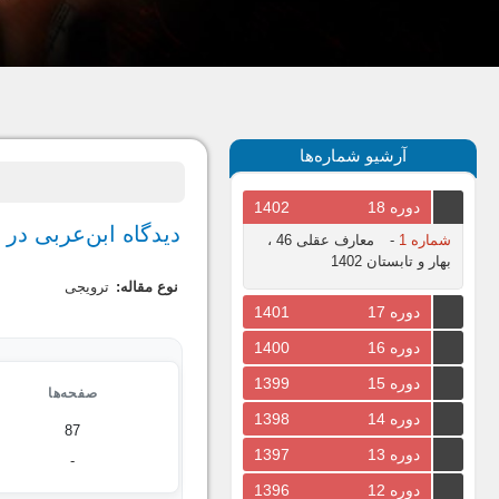
آرشیو شماره‌ها
دوره 18
1402
دیدگاه ابن‌عربی در
شماره 1
-
معارف عقلی 46 ،
بهار و تابستان 1402
نوع مقاله:
ترویجی
دوره 17
1401
دوره 16
1400
دوره 15
1399
صفحه‌ها
دوره 14
1398
87
دوره 13
1397
-
دوره 12
1396