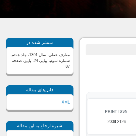
منتشر شده در
معارف عقلی، سال 1391، جلد هفتم،
شماره سوم، پیاپی 24، پاییز
، صفحه
87
فایل‌های مقاله
XML
PRINT ISSN
2008-2126
شیوه ارجاع به این مقاله