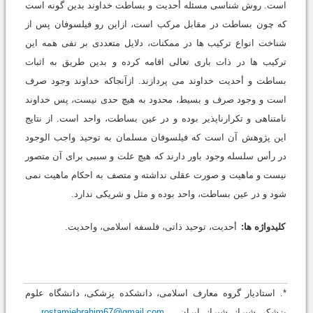
است. روش شناسی مسئله أحدیت و بساطت خداوند بدین گونه است
که چون بساطت در مقابل مرکب است، ازاین رو فیلسوفان پس از
شناخت انواع ترکیب ها در ممکنات، دلایل متعددی بر نفی همه این
ترکیب ها در ذات باری تعالی اقامه کرده و بدین طریق به اثبات
بساطت و أحدیت خداوند می پردازند. ازآنجاکه خداوند وجود صرف
است و وجود صرف و بسیط، محدود به هیچ حدی نیست، پس خداوند
نامتناهی و تکرارناپذیر بوده و در عین بساطت، واحد است. از نتایج
این پژوهش آن است که فیلسوفان مسلمان به توحید واجب الوجود
در رأس سلسله وجود باور دارند که هیچ علت و سببی برای آن متصور
نیست و ماهیت و صورت عقلی نداشته و متصف به احکام ماهیت نمی
شود و در عین بساطت، واحد بوده و مثل و شریکی ندارد.
کلیدواژه ها:
أحدیت، توحید ذاتی، فلسفه اسلامی، واحدیت.
*. استادیار گروه معارف اسلامی، دانشکده پزشکی، دانشگاه علوم
پزشکی شیراز، شیراز، ایران
rostamiebrahim67@gmail.com