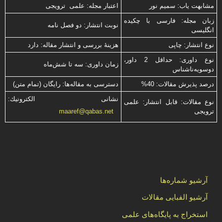
مشابهت ياب: سميم نور
اعتبار مجله: علمی ترویجی
زبان مجله: فارسی با چكیده
نوبت انتشار: دو فصل نامه
انگلیسی
نوع انتشار: چاپی
هزینۀ بررسی و انتشار مقاله: دارد
نوع داوری: حداقل 2 داور،
زمان داوری: سه تا شش‌ماه
دوسویه‌ناشناس
درصد پذیرش مقالات: 40%
دسترسی به مقاله‌ها: رایگان (تمام متن)
نشانی الكترونیك:
نوع مقالات: قابل انتشار: علمی
ترویجی
maaref@qabas.net
آرشیو شماره‌ها
آرشیو الفبایی مقالات
استخراج به پایگاه‌های علمی