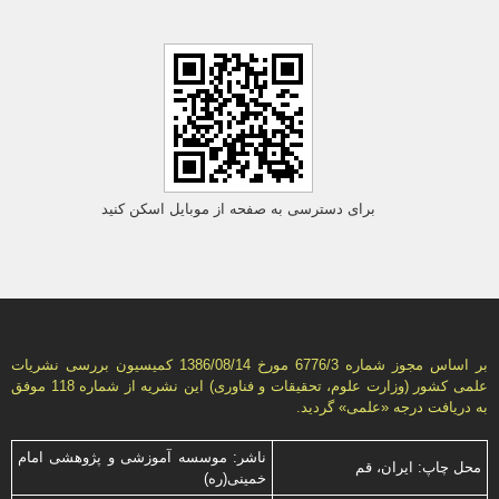
برای دسترسی به صفحه از موبایل اسکن کنید
بر اساس مجوز شماره 6776/3 مورخ 1386/08/14 كمیسیون بررسى نشریات
علمى كشور (وزارت علوم، تحقیقات و فناورى) این نشریه از شماره 118 موفق
به دریافت درجه «علمى» گردید.
ناشر: موسسه آموزشی و پژوهشی امام
محل چاپ: ایران، قم
خمینی(ره)