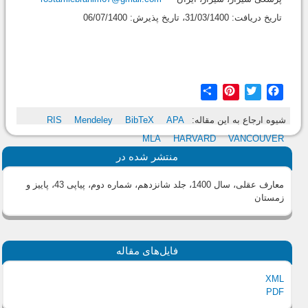
تاریخ دریافت: 31/03/1400، تاریخ پذیرش: 06/07/1400
Share
Pinterest
Twitter
Facebook
شیوه ارجاع به این مقاله:
APA
BibTeX
Mendeley
RIS
MLA
HARVARD
VANCOUVER
منتشر شده در
معارف عقلی، سال 1400، جلد شانزدهم، شماره دوم، پیاپی 43، پاییز و
زمستان
فایل‌های مقاله
XML
PDF