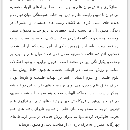
ناسازگاری و تنش میان علم و دین است. مطابق ادعای الهیات عصب،
می توان با تبیین رابطه علم و دین، به اثبات همبستگی میان تجارب و
پدیده های دینی افراد، به کشف زمینه های همسان و مشترک در
زندگی معنوی آن ها دست یافت. جعفری در پرتو حیات معقول، ضمن
توجه به اهمیت و جایگاه دانش در تفکر اسلامی، به تبیین نسبت این دو
پرداخته است. نتایج این پژوهش حاکی از این است که الهیات عصب
همچون اندیشه علامه جعفری، ضمن نفی تضاد میان علم و دین، بر
وحدت و یکپارچگی این دو معتقد است. افزون براین، با وجود اشکالات
مبنایی و روش شناسی در الهیات عصب، همچون خلط روش میان
علوم طبیعی و علوم انسانی، ابتنا بر الهیات طبیعت و نارسا بودن
تعریف دقیق علم و دین، می توان بر زمینه های تقریب این دو اندیشه
تمرکز داشت؛ بدین معناکه الهیات عصب هم سو با اندیشه جعفری،
می تواند با پرهیز از فروکاستن دین و پدیده های دینی در ترازوی علم
تجربی، توجه به محدودیت های علم، از تعمیم ناروای یافته های علم
تجربی جلوگیری کرده، تنها به عنوان روش جدیدی در تبیین ارتباط های
چهارگانه، بشر را به درک تازه ای از مباحث دینی و معنوی برساند.