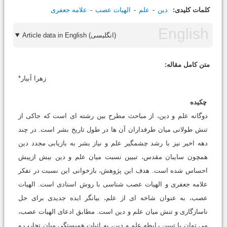
کلمات کلیدی:
دین
علم
الهیات عصب
علامه جعفری
Article data in English (انگلیسی)
متن کامل مقاله:
زهرا آبیار*
چکیده
دوگانه علم و دین، از مباحث مطرح بین رشته ای است که حاکی از
تنش طولانی میان طرفداران آن ها در طول تاریخ بشر است. در چند
دهه اخیر نیز با رشد چشمگیر علم و نیاز بشر به بازیابی مجدد دین
همچون سایبان مقدس، تبیین نسبت میان علم و دین بیش ازپیش
احساس شده است. هدف این پژوهش، بازخوانی این نسبت در تفکر
علامه جعفری و الهیات عصب شناسی با روش اسنادی است. الهیات
عصب، به عنوان شاخه ای از علم، بیانگر ایده جدیدی برای حل
ناسازگاری و تنش میان علم و دین است. مطابق ادعای الهیات عصب،
می توان با تبیین رابطه علم و دین، به اثبات همبستگی میان تجارب و