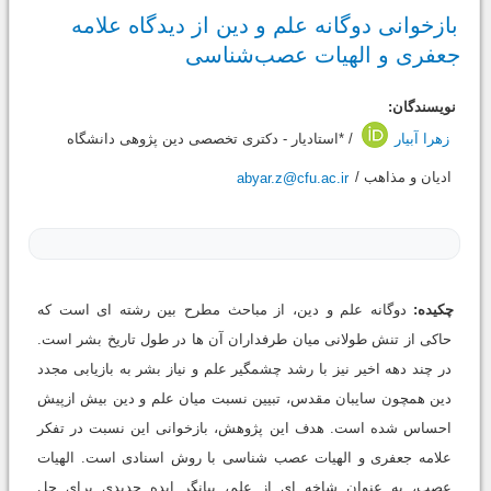
بازخوانی دوگانه علم و دین از دیدگاه علامه
جعفری و الهیات عصب‌شناسی
نویسندگان:
زهرا آبیار
/ *استادیار - دکتری تخصصی دین پژوهی دانشگاه
ادیان و مذاهب /
abyar.z@cfu.ac.ir
چکیده:
دوگانه علم و دین، از مباحث مطرح بین رشته ای است که
حاکی از تنش طولانی میان طرفداران آن ها در طول تاریخ بشر است.
در چند دهه اخیر نیز با رشد چشمگیر علم و نیاز بشر به بازیابی مجدد
دین همچون سایبان مقدس، تبیین نسبت میان علم و دین بیش ازپیش
احساس شده است. هدف این پژوهش، بازخوانی این نسبت در تفکر
علامه جعفری و الهیات عصب شناسی با روش اسنادی است. الهیات
عصب، به عنوان شاخه ای از علم، بیانگر ایده جدیدی برای حل