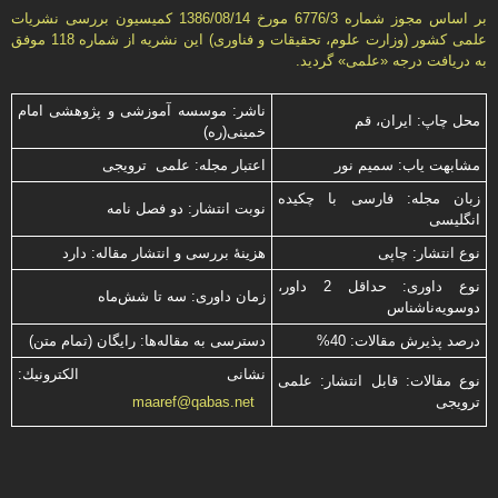
بر اساس مجوز شماره 6776/3 مورخ 1386/08/14 كمیسیون بررسى نشریات
علمى كشور (وزارت علوم، تحقیقات و فناورى) این نشریه از شماره 118 موفق
به دریافت درجه «علمى» گردید.
ناشر: موسسه آموزشی و پژوهشی امام
محل چاپ: ایران، قم
خمینی(ره)
مشابهت ياب: سميم نور
اعتبار مجله: علمی ترویجی
زبان مجله: فارسی با چكیده
نوبت انتشار: دو فصل نامه
انگلیسی
نوع انتشار: چاپی
هزینۀ بررسی و انتشار مقاله: دارد
نوع داوری: حداقل 2 داور،
زمان داوری: سه تا شش‌ماه
دوسویه‌ناشناس
درصد پذیرش مقالات: 40%
دسترسی به مقاله‌ها: رایگان (تمام متن)
نشانی الكترونیك:
نوع مقالات: قابل انتشار: علمی
ترویجی
maaref@qabas.net