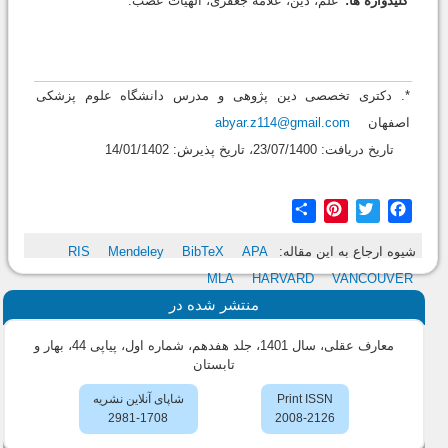
کلیدواژه ها:
علم، دین، علامه جعفری، الهیات عصب.
*. دکتری تخصصی دین پژوهی و مدرس دانشگاه علوم پزشکی
اصفهان
abyar.z114@gmail.com
تاریخ دریافت: 23/07/1400، تاریخ پذیرش: 14/01/1402
Share
Pinterest
Twitter
Facebook
شیوه ارجاع به این مقاله:
APA
BibTeX
Mendeley
RIS
MLA
HARVARD
VANCOUVER
منتشر شده در
معارف عقلی، سال 1401، جلد هفدهم، شماره اول، پیاپی 44، بهار و
تابستان
Print ISSN
شاپای آنلاین نشریه
2981-1708
2008-2126