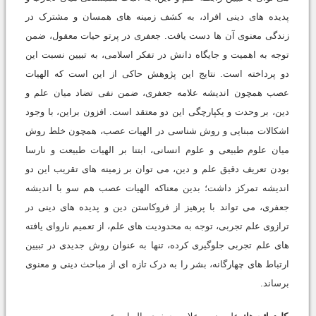
پدیده های دینی افراد، به کشف زمینه های همسان و مشترک در
زندگی معنوی آن ها دست یافت. جعفری در پرتو حیات معقول، ضمن
توجه به اهمیت و جایگاه دانش در تفکر اسلامی، به تبیین نسبت این
دو پرداخته است. نتایج این پژوهش حاکی از این است که الهیات
عصب همچون اندیشه علامه جعفری، ضمن نفی تضاد میان علم و
دین، بر وحدت و یکپارچگی این دو معتقد است. افزون براین، با وجود
اشکالات مبنایی و روش شناسی در الهیات عصب، همچون خلط روش
میان علوم طبیعی و علوم انسانی، ابتنا بر الهیات طبیعت و نارسا
بودن تعریف دقیق علم و دین، می توان بر زمینه های تقریب این دو
اندیشه تمرکز داشت؛ بدین معناکه الهیات عصب هم سو با اندیشه
جعفری، می تواند با پرهیز از فروکاستن دین و پدیده های دینی در
ترازوی علم تجربی، توجه به محدودیت های علم، از تعمیم ناروای یافته
های علم تجربی جلوگیری کرده، تنها به عنوان روش جدیدی در تبیین
ارتباط های چهارگانه، بشر را به درک تازه ای از مباحث دینی و معنوی
برساند.