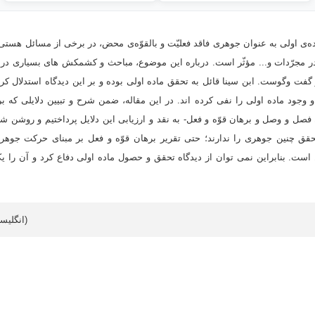
ده‌ی اولی به عنوان جوهری فاقد فعلیّت و بالقوّه‌ی محض، در برخی از مسائل هست
در مجرّدات و... مؤثّر است. درباره این موضوع، مباحث و کشمکش های بسیاری در
ت وگوست. ابن سینا قائل به تحقق ماده اولی بوده و بر این دیدگاه استدلال کرد
و وجود ماده اولی را نفی کرده اند. در این مقاله، ضمن شرح و تبیین دلایلی که ب
فصل و وصل و برهان قوّه و فعل- به نقد و ارزیابی این دلایل پرداختیم و روشن شد
تحقق چنین جوهری را ندارند؛ حتی تقریر برهان قوّه و فعل بر مبنای حرکت جوهری
ل است. بنابراین نمی توان از دیدگاه تحقق و حصول ماده اولی دفاع کرد و آن را ی
Article data in English (انگلیسی)