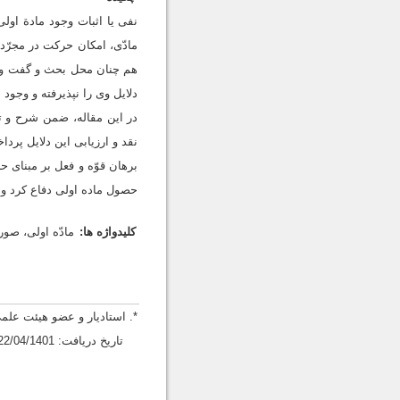
نفی یا اثبات وجود مادة اول
مادّی، امکان حرکت در مجرّ
هم چنان محل بحث و گفت وگوس
دلایل وی را نپذیرفته و وجود 
در این مقاله، ضمن شرح و تب
نقد و ارزیابی این دلایل پرد
برهان قوّه و فعل بر مبنای ح
حصول ماده اولی دفاع کرد و آ
کلیدواژه ها:
مادّه اولی، صو
*. استادیار و عضو هیئت ع
تاریخ دریافت: 22/04/1401، تاریخ پذیرش: 17/09/1401