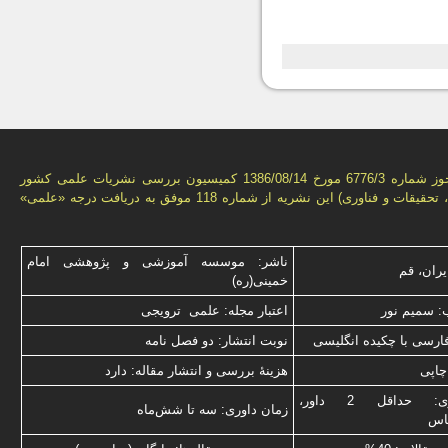
بر اساس مجوز شماره 6776/3 مورخ 1386/08/14 كمیسیون بررسى نشریات علمى كشور
(وزارت علوم، تحقیقات و فناورى) این نشریه از شماره 118 موفق به دریافت درجه «علمى»
ناشر: موسسه آموزشی و پژوهشی امام
یران، قم
خمینی(ره)
: سميم نور
اعتبار مجله: علمی ترویجی
فارسی با چكیده انگلیسی
نوبت انتشار: دو فصل نامه
چاپی
هزینۀ بررسی و انتشار مقاله: دارد
نوع داوری: حداقل 2 داور،
زمان داوری: سه تا شش‌ماه
ناس