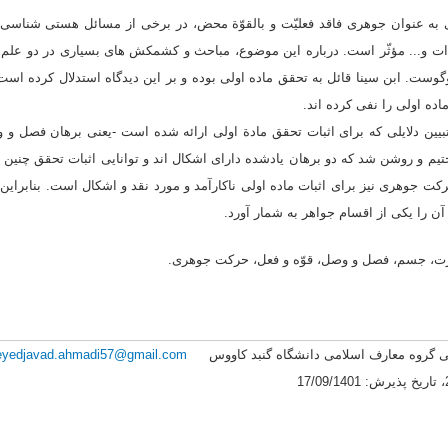
ی به عنوان جوهری فاقد فعلیّت و بالقوّة محض، در برخی از مسائل هستی شناسی م
دات و... مؤثّر است. درباره این موضوع، مباحث و کشمکش های بسیاری در دو علم
ت. ابن سینا قائل به تحقق ماده اولی بوده و بر این دیدگاه استدلال کرده است؛
ماده اولی را نفی کرده اند.
یین دلایلی که برای اثبات تحقق مادة اولی ارائه شده است -یعنی برهان فصل و و
اختیم و روشن شد که دو برهان یادشده دارای اشکال اند و توانایی اثبات تحقق چنین 
رکت جوهری نیز برای اثبات ماده اولی ناکارآمد و مورد نقد و اشکال است. بنابراین
ن را یکی از اقسام جواهر به شمار آورد.
رت، جسم، فصل و وصل، قوّه و فعل، حرکت جوهری.
لمی گروه معارف اسلامی دانشگاه گنبد کاووس
eyedjavad.ahmadi57@gmail.com