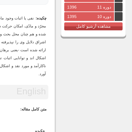
دوره 11
1396
دوره 10
1395
چکیده:
نفی یا اثبات وجود ما
مشاهده آرشیو کامل
مجرّد و مادّی، امکان حرکت 
شده و هم چنان محل بحث و گف
اشراق دلایل وی را نپذیرفته 
ارائه شده است -یعنی برهان 
اشکال اند و توانایی اثبات 
ناکارآمد و مورد نقد و اشکا
آورد.
متن کامل مقاله:
چکیده