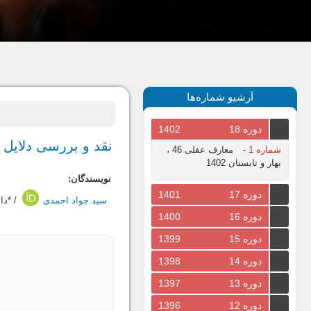
آرشیو شماره‌ها
دوره 18
1402
نقد و بررسی دلایل ا
شماره 1
-
معارف عقلی 46 ،
بهار و تابستان 1402
نویسندگان:
دوره 17
1401
سید جواد احمدی
/ *دا
دوره 16
1400
دوره 15
1399
دوره 14
1398
دوره 13
1397
دوره 12
1396