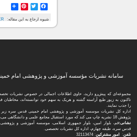
hare
Pinterest
Twitter
Facebook
شیوه ارجاع به این مقاله:
ER
سامانه نشریات مؤسسه آموزشی و پژوهشی امام خمینی
مجموعه‌ای که پیش‌رو دارید،‌ حاوی اطلاعات اجمالی در خصوص نشریات تخ
تاکنون به زیور طبع آراسته گشته و هریک به سهم خود توانسته‌اند، مخاطبان فره
را جذب نمایند.
اداره كل نشریات موسسه آموزشی و پژوهشی امام خمینی قدس سره زیر ن
پژوهش 18 نشریه چاپ می کند که مورد استقبال مجامع علمی و دانشگاهی می‌باشد.
نشانی:
قم، بلوار امین، بلوار جمهوری اسلامی، موسسه آموزشی و پژوهشی 
قدس سره، طبقه چهارم، اداره كل نشریات تخصصی.
تلفن
:
امور مشتركین
: 32113474