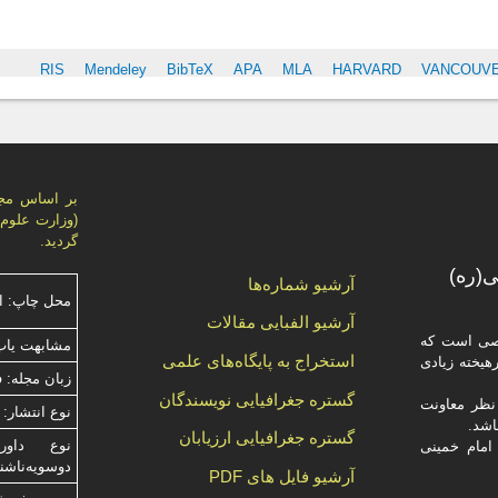
S
RIS
Mendeley
BibTeX
APA
MLA
HARVARD
VANCOUV
گردید.
(ره)
آرشیو شماره‌ها
محل چاپ: ا
آرشیو الفبایی مقالات
صصی است که
مشابهت ياب
استخراج به پایگاه‌های علمی
یخته‌ زیادی
زبان مجله: 
گستره جغرافیایی نویسندگان
ظر معاونت
نوع انتشار: 
گستره جغرافیایی ارزیابان
امام خمینی
دوسویه‌ناش
آرشیو فایل های PDF